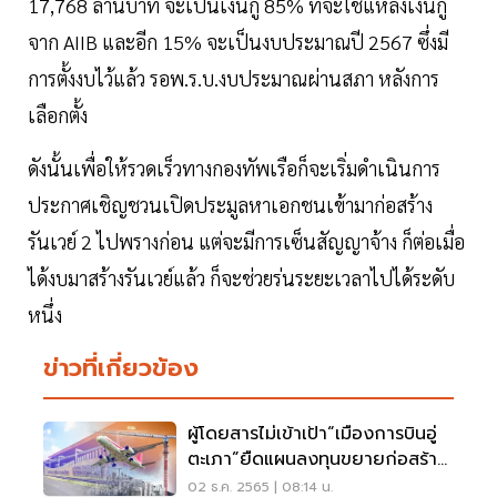
17,768 ล้านบาท จะเป็นเงินกู้ 85% ที่จะใช้แหล่งเงินกู้
จาก AIIB และอีก 15% จะเป็นงบประมาณปี 2567 ซึ่งมี
การตั้งงบไว้แล้ว รอพ.ร.บ.งบประมาณผ่านสภา หลังการ
เลือกตั้ง
ดังนั้นเพื่อให้รวดเร็วทางกองทัพเรือก็จะเริ่มดำเนินการ
ประกาศเชิญชวนเปิดประมูลหาเอกชนเข้ามาก่อสร้าง
รันเวย์ 2 ไปพรางก่อน แต่จะมีการเซ็นสัญญาจ้าง ก็ต่อเมื่อ
ได้งบมาสร้างรันเวย์แล้ว ก็จะช่วยร่นระยะเวลาไปได้ระดับ
หนึ่ง
ข่าวที่เกี่ยวข้อง
ผู้โดยสารไม่เข้าเป้า“เมืองการบินอู่
ตะเภา”ยืดแผนลงทุนขยายก่อสร้าง
6 เฟส
02 ธ.ค. 2565 | 08:14 น.