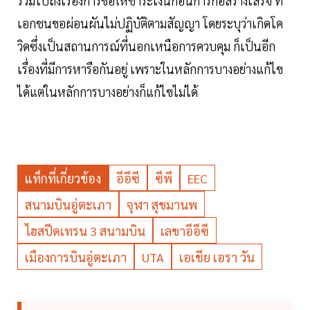
รวมไปถึงเรื่องการขอให้ชำระเงินก่อนการก่อสร้างเสร็จ ที่
เอกชนขอผ่อนผันไม่ปฏิบัติตามสัญญา โดยระบุว่าเกิดโค
วิดซึ่งเป็นสถานการณ์ที่นอกเหนือการควบคุม ก็เป็นอีก
เรื่องที่มีการหารือกันอยู่ เพราะในหลักการบางอย่างแก้ไข
ได้แต่ในหลักการบางอย่างก็แก้ไขไม่ได้
แท็กที่เกี่ยวข้อง
อีอีซี
ซีพี
EEC
สนามบินอู่ตะเภา
จุฬา สุขมานพ
ไฮสปีดเทรน 3 สนามบิน
เลขาอีอีซี
เมืองการบินอู่ตะเภา
UTA
เอเชีย เอรา วัน