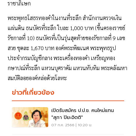
ราชาภิเษก
พระพุทธโสธรทองคำในงานที่ระลึก สำนักงานตรวจเงิน
แผ่นดิน ธนบัตรที่ระลึก ใบละ 1,000 บาท (ขึ้นครองราชย์
รัชกาลที่ 10) ธนบัตรที่เป็นรุ่นสุดท้ายของรัชกาลที่ 9 เลข
สวย ชุดละ 1,670 บาท องค์พระพิฆเนศ พระพุทธรูป
ประจำกรมบัญชีกลาง พระเครื่องทองคำ เหรียญทอง
กษาปณ์ที่ระลึก แหวนบุศราคัม แหวนทับทิม พระคลังมหา
สมบัติลอยองค์หล่อด้วยโลหะ
ข่าวที่เกี่ยวข้อง
เปิดรับสมัคร ป.ป.ช. คนใหม่แทน
"สุภา ปิยะจิตติ"
07 ก.ค. 2566 | 10:20 น.