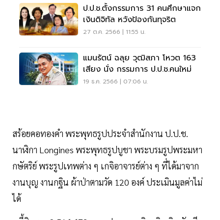
ป.ป.ช.ตั้งกรรมการ 31 คนศึกษาแจก
เงินดิจิทัล หวังป้องกันทุจริต
27 ต.ค. 2566 | 11:55 น.
แมนรัตน์ ฉลุย วุฒิสภา โหวต 163
เสียง นั่ง กรรมการ ป.ป.ช.คนใหม่
19 ธ.ค. 2566 | 07:06 น.
สร้อยคอทองคำ พระพุทธรูปประจำสำนักงาน ป.ป.ช.
นาฬิกา Longines พระพุทธรูปบูชา พระบรมรูปพระมหา
กษัตริย์ พระรูปเทพต่าง ๆ เกจิอาจารย์ต่าง ๆ ที่ได้มาจาก
งานบุญ งานกฐิน ผ้าป่าตามวัด 120 องค์ ประเมินมูลค่าไม่
ได้