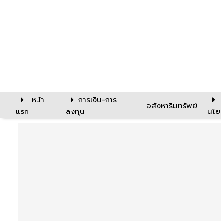
หน้า
การเงิน-การ
อสังหาริมทรัพย์
แรก
ลงทุน
นโย