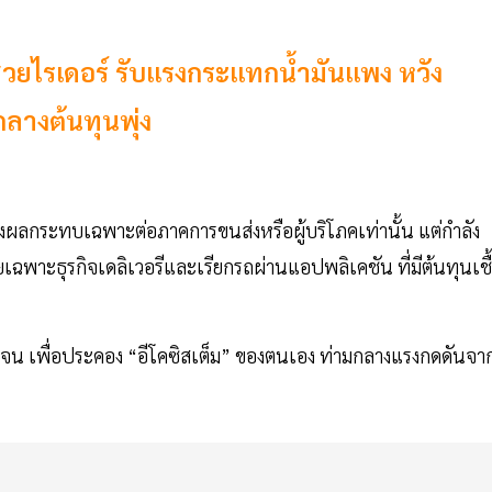
วยไรเดอร์ รับแรงกระแทกน้ำมันแพง หวัง
กลางต้นทุนพุ่ง
้ส่งผลกระทบเฉพาะต่อภาคการขนส่งหรือผู้บริโภคเท่านั้น แต่กำลัง
เฉพาะธุรกิจเดลิเวอรีและเรียกรถผ่านแอปพลิเคชัน ที่มีต้นทุนเชื
ชัดเจน เพื่อประคอง “อีโคซิสเต็ม” ของตนเอง ท่ามกลางแรงกดดันจา