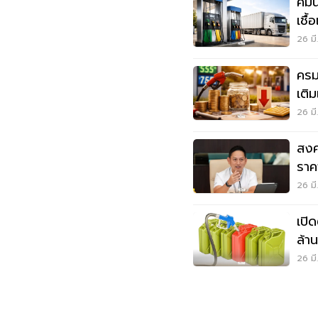
คมน
เชื้
น้ำ
26 มี
ครม
เติ
ภาษ
26 มี
สงค
ราค
กลุ
26 มี
เปิ
ล้า
กระ
26 มี