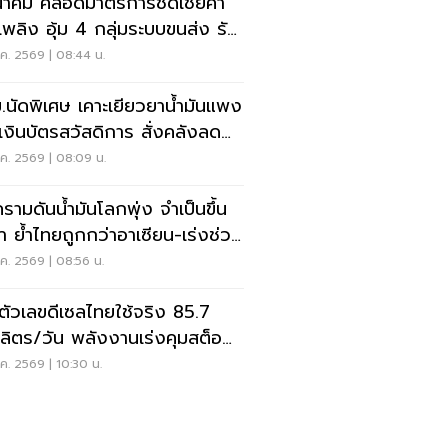
าคม คลอดมาตรการชดเชยค่า
อเพลิง อุ้ม 4 กลุ่มระบบขนส่ง รับ
มันแพง
.ค. 2569 | 08:44 น.
.นัดพิเศษ เคาะเยียวยาน้ำมันแพง
มเงินบัตรสวัสดิการ สั่งคลังลด
ี
.ค. 2569 | 08:09 น.
รามดันน้ำมันโลกพุ่ง จำเป็นขึ้น
า ย้ำไทยถูกกว่าอาเซียน-เร่งช่วย
่มเปราะบาง
.ค. 2569 | 08:56 น.
ดตัวเลขดีเซลไทยใช้จริง 85.7
นลิตร/วัน พลังงานเร่งคุมสต็อก-
จายทั่วถึง
.ค. 2569 | 10:30 น.