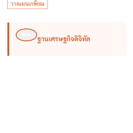
วางแผนเกษียณ
ฐานเศรษฐกิจดิจิทัล