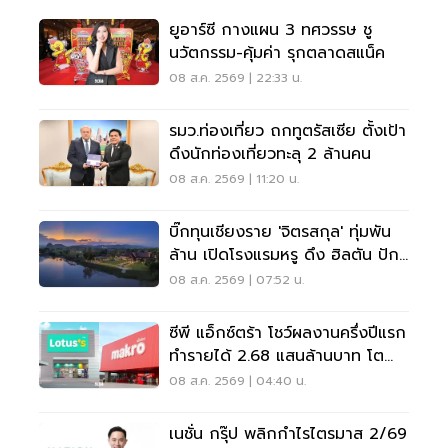
ยูอาร์ซี กางแผน 3 ทศวรรษ ชู
นวัตกรรม-คุ้มค่า รุกตลาดสแน็ค
08 ส.ค. 2569 | 22:33 น.
รมว.ท่องเที่ยว ถกทูตรัสเซีย ตั้งเป้า
ดึงนักท่องเที่ยวทะลุ 2 ล้านคน
08 ส.ค. 2569 | 11:20 น.
บิ๊กทุนเชียงราย 'จิตรสกุล' ทุ่มพัน
ล้าน เปิดโรงแรมหรู ดึง ฮิลตัน ปัก
หมุดแบรนด์ใหม่
08 ส.ค. 2569 | 07:52 น.
ซีพี แอ็กซ์ตร้า โชว์ผลงานครึ่งปีแรก
ทำรายได้ 2.68 แสนล้านบาท โต
3.6%
08 ส.ค. 2569 | 04:40 น.
เนชั่น กรุ๊ป พลิกกำไรไตรมาส 2/69