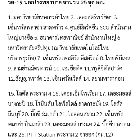
วิด-19 นอกโรงพยาบาล จำนวน 25 จุด
ดังนี้
1. มหาวิทยาลัยหอการค้าไทย 2. เดอะสตรีท รัชดา 3.
เซ็นทรัลพลาซ่า ลาดพร้าว 4. ศูนย์ฉีดวัคซีน SCG สำนักงาน
ใหญ่บางซื่อ 5. ธนาคารไทยพาณิซย์ สำนักงานใหญ่ 6.
มหาวิทยาลัยศรีปทุม (ณ วิทยาลัยเทคโนโลยีไทย
บริหารธุรกิจ) 7. เซ็นทรัลเฟสติวัล อีสต์วิลล์ 8. ไทยพีบีเอส
9. สามย่านมิตรทาวน์ 10. เอเชียทีค 11.ทรูดิจิทัลปาร์ค
12.ธัญญาพาร์ค 13. เซ็นทรัลเวิลด์ 14. สยามพารากอน
15. โลตัส พระราม 4 16. เดอะเอ็มโพเรียม 17. เดอะมอลล์
บางกะปี 18. โรบินสัน ไลฟ์สไตล์ ลาดกระบัง 19. โลตัส
มีนบุรี 20. บิ๊กซี ร่มเกล้า 21. ไอคอนสยาม 22. เซ็นทรัล
พลาซ่า ปิ่นเกล้า 23. เดอะมอลล์ บางแค 24. บิ๊กซีบางบอน
และ 25. PTT Station พระราม 2 ขาออก (กม.12)