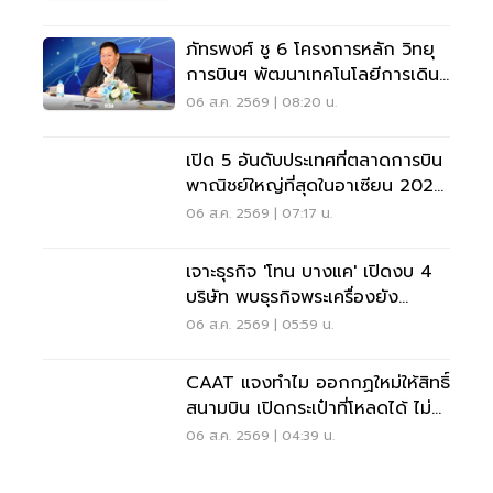
ภัทรพงศ์ ชู 6 โครงการหลัก วิทยุ
การบินฯ พัฒนาเทคโนโลยีการเดิน
อากาศ การบินยุคใหม่
06 ส.ค. 2569 | 08:20 น.
เปิด 5 อันดับประเทศที่ตลาดการบิน
พาณิชย์ใหญ่ที่สุดในอาเซียน 2026
เวียดนามแซงไทยแล้ว
06 ส.ค. 2569 | 07:17 น.
เจาะธุรกิจ 'โทน บางแค' เปิดงบ 4
บริษัท พบธุรกิจพระเครื่องยัง
ขาดทุน
06 ส.ค. 2569 | 05:59 น.
CAAT แจงทำไม ออกกฏใหม่ให้สิทธิ์
สนามบิน เปิดกระเป๋าที่โหลดได้ ไม่
ต้องเรียกเจ้าของ
06 ส.ค. 2569 | 04:39 น.