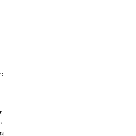
าง
ยี
P
รม