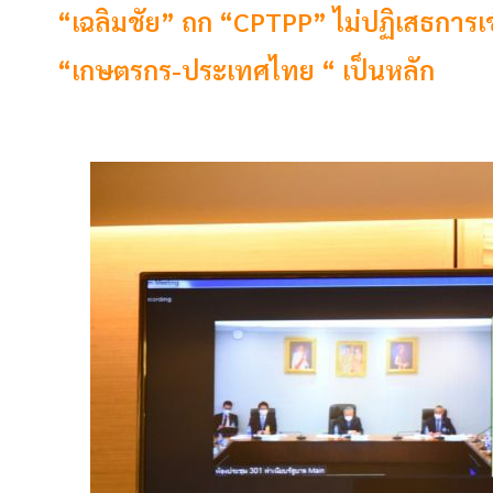
“เฉลิมชัย” ถก “CPTPP” ไม่ปฏิเสธการเ
“เกษตรกร-ประเทศไทย “ เป็นหลัก