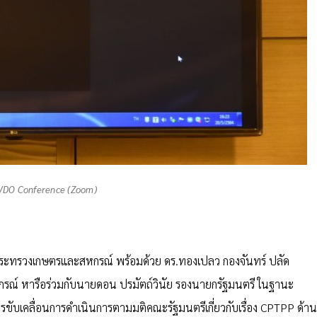
 VDO Conference (Zoom)
รกระทรวงเกษตรและสหกรณ์ พร้อมด้วย ดร.ทองเปลว กองจันทร์ ปลัด
ณ์ หารือร่วมกับนายดอน ปรมัตถ์วินัย รองนายกรัฐมนตรี ในฐานะ
บเคลื่อนการดำเนินการตามมติคณะรัฐมนตรีเกี่ยวกับเรื่อง CPTPP ด้าน