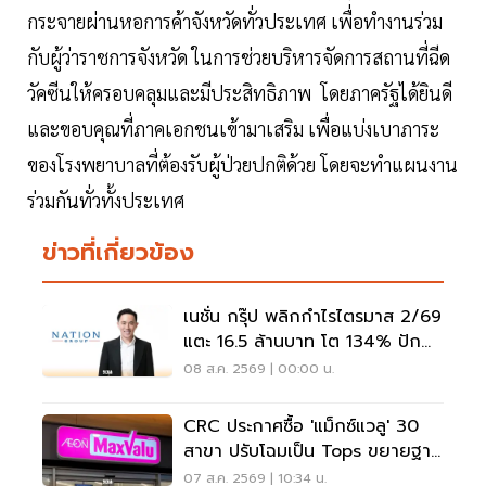
กระจายผ่านหอการค้าจังหวัดทั่วประเทศ เพื่อทำงานร่วม
กับผู้ว่าราชการจังหวัด ในการช่วยบริหารจัดการสถานที่ฉีด
วัคซีนให้ครอบคลุมและมีประสิทธิภาพ โดยภาครัฐได้ยินดี
และขอบคุณที่ภาคเอกชนเข้ามาเสริม เพื่อแบ่งเบาภาระ
ของโรงพยาบาลที่ต้องรับผู้ป่วยปกติด้วย โดยจะทำแผนงาน
ร่วมกันทั่วทั้งประเทศ
ข่าวที่เกี่ยวข้อง
เนชั่น กรุ๊ป พลิกกำไรไตรมาส 2/69
แตะ 16.5 ล้านบาท โต 134% ปัก
หมุดสู่ ‘มีเดียเทค’
08 ส.ค. 2569 | 00:00 น.
CRC ประกาศซื้อ 'แม็กซ์แวลู' 30
สาขา ปรับโฉมเป็น Tops ขยายฐาน
ลูกค้าเพิ่ม 9 แสนราย
07 ส.ค. 2569 | 10:34 น.