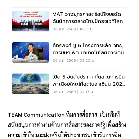
MAT วางยุทธศาสตร์สปริงบอร์ด
ดันนักการตลาดไทยปักธงเวทีโลก
06 ส.ค. 2569 | 10:35 น.
ภัทรพงศ์ ชู 6 โครงการหลัก วิทยุ
การบินฯ พัฒนาเทคโนโลยีการเดิน
อากาศ การบินยุคใหม่
06 ส.ค. 2569 | 08:20 น.
เปิด 5 อันดับประเทศที่ตลาดการบิน
พาณิชย์ใหญ่ที่สุดในอาเซียน 2026
เวียดนามแซงไทยแล้ว
06 ส.ค. 2569 | 07:17 น.
TEAM Communication ทีมการสื่อสาร
เป็นทีมที่
สนับสนุนการทำงานด้านการสื่อสารของภาครัฐ
เพื่อสร้าง
ความเข้าใจและส่งเสริมให้ประชาชนเข้ารับการฉีด