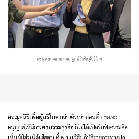
กชนุช แสงแถลง ผอ.มูลนิธิเพื่อผู้บริโภค
ผอ.มูลนิธิเพื่อผู้บริโภค
กล่าวด้วยว่า ก่อนที่ กขค.จะ
อนุญาตให้มีการ
ควบรวมธุรกิจ
ก็ไม่ได้เปิดรับฟังความคิด
เห็นผู้มีส่วนได้เสียตามที่ พ.ร.บ.วิธีปฏิบัติราชการทางปก