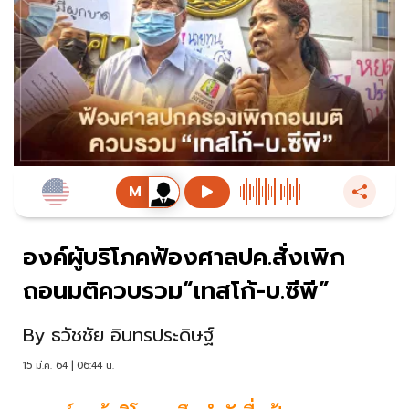
องค์ผู้บริโภคฟ้องศาลปค.สั่งเพิก
ถอนมติควบรวม“เทสโก้-บ.ซีพี”
By
ธวัชชัย อินทรประดิษฐ์
15 มี.ค. 64 | 06:44 น.