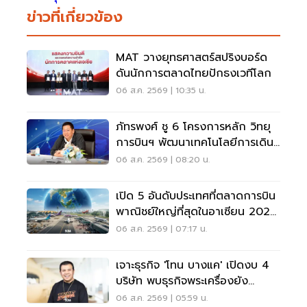
ข่าวที่เกี่ยวข้อง
MAT วางยุทธศาสตร์สปริงบอร์ด
ดันนักการตลาดไทยปักธงเวทีโลก
06 ส.ค. 2569 | 10:35 น.
ภัทรพงศ์ ชู 6 โครงการหลัก วิทยุ
การบินฯ พัฒนาเทคโนโลยีการเดิน
อากาศ การบินยุคใหม่
06 ส.ค. 2569 | 08:20 น.
เปิด 5 อันดับประเทศที่ตลาดการบิน
พาณิชย์ใหญ่ที่สุดในอาเซียน 2026
เวียดนามแซงไทยแล้ว
06 ส.ค. 2569 | 07:17 น.
เจาะธุรกิจ 'โทน บางแค' เปิดงบ 4
บริษัท พบธุรกิจพระเครื่องยัง
ขาดทุน
06 ส.ค. 2569 | 05:59 น.