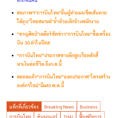
สหภาพฯ"การบินไทย"ยื่นผู้ทำแผนขีดเส้นตาย
ให้ยุบ"ไทยสมายล์"ย้ำห้ามเลิกจ้างพนักงาน
"ชาญศิลป์"เคลียร์ชัดข่าว"การบินไทย"ซื้อเครื่อง
บิน 30 ลำในปี68
“การบินไทย”ประกาศขายตึกลูกเรือหลักสี่
หาเงินต่อชีวิต ถึงก.ค.นี้
คลอดแล้ว“การบินไทย”ออกประกาศ"โครงสร้าง
องค์กรใหม่"มีผล1พ.ค.นี้
แท็กที่เกี่ยวข้อง
Breaking News
Business
การบินไทย
หุ้นนกแอร์
THAI
ฟื้นฟูกิจการ