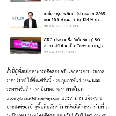
08 ส.ค. 2569 | 04:40 น.
เนชั่น กรุ๊ป พลิกกำไรไตรมาส 2/69
แตะ 16.5 ล้านบาท โต 134% ปัก
หมุดสู่ ‘มีเดียเทค’
08 ส.ค. 2569 | 00:00 น.
CRC ประกาศซื้อ 'แม็กซ์แวลู' 30
สาขา ปรับโฉมเป็น Tops ขยายฐาน
ลูกค้าเพิ่ม 9 แสนราย
07 ส.ค. 2569 | 10:34 น.
ทั้งนี้ผู้ที่สนใจสามารถติดต่อขอรับเอกสารการประกวด
ราคา (
)
ได้ตั้งแต่วันนี้ -
กุมภาพันธ์
และ
TOR
25
2564
ระหว่างวันที่
มีนาคม
ทางอีเมล
1 - 26
2564
และสามารถแจ้งความ
propertyforsale@thaiairways.com
ประสงค์ขอเข้าดูพื้นที่อสังหาริมทรัพย์ได้ ระหว่างวันที่
1 -
มีนาคม
โดยติดต่อ คุณชวัชร์ อันดี โทร.
26
2564
096-651-