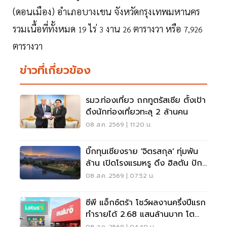
(ดอนเมือง) อำเภอบางเขน จังหวัดกรุงเทพมหานคร
รวมเนื้อที่ทั้งหมด
ไร่
งาน
ตารางวา หรือ
19
3
26
7,926
ตารางวา
ข่าวที่เกี่ยวข้อง
รมว.ท่องเที่ยว ถกทูตรัสเซีย ตั้งเป้า
ดึงนักท่องเที่ยวทะลุ 2 ล้านคน
08 ส.ค. 2569 | 11:20 น.
บิ๊กทุนเชียงราย 'จิตรสกุล' ทุ่มพัน
ล้าน เปิดโรงแรมหรู ดึง ฮิลตัน ปัก
หมุดแบรนด์ใหม่
08 ส.ค. 2569 | 07:52 น.
ซีพี แอ็กซ์ตร้า โชว์ผลงานครึ่งปีแรก
ทำรายได้ 2.68 แสนล้านบาท โต
3.6%