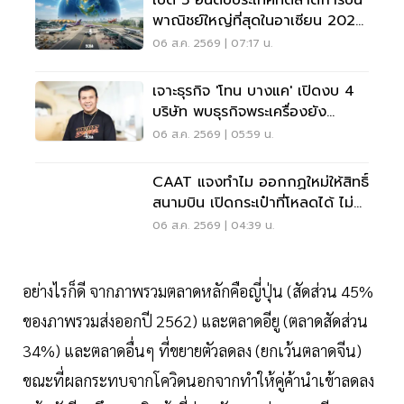
พาณิชย์ใหญ่ที่สุดในอาเซียน 2026
เวียดนามแซงไทยแล้ว
06 ส.ค. 2569 | 07:17 น.
เจาะธุรกิจ 'โทน บางแค' เปิดงบ 4
บริษัท พบธุรกิจพระเครื่องยัง
ขาดทุน
06 ส.ค. 2569 | 05:59 น.
CAAT แจงทำไม ออกกฏใหม่ให้สิทธิ์
สนามบิน เปิดกระเป๋าที่โหลดได้ ไม่
ต้องเรียกเจ้าของ
06 ส.ค. 2569 | 04:39 น.
อย่างไรก็ดี จากภาพรวมตลาดหลักคือญี่ปุ่น (สัดส่วน 45%
ของภาพรวมส่งออกปี 2562) และตลาดอียู (ตลาดสัดส่วน
34%) และตลาดอื่นๆ ที่ขยายตัวลดลง (ยกเว้นตลาดจีน)
ขณะที่ผลกระทบจากโควิดนอกจากทำให้คู่ค้านำเข้าลดลง