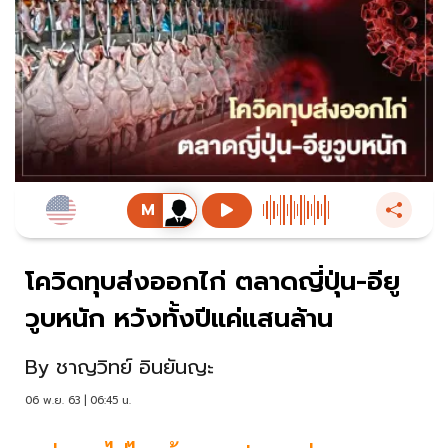
โควิดทุบส่งออกไก่ ตลาดญี่ปุ่น-อียู
วูบหนัก หวังทั้งปีแค่แสนล้าน
By
ชาญวิทย์ อินยันญะ
06 พ.ย. 63 | 06:45 น.