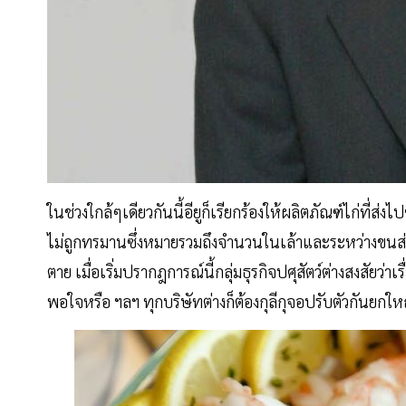
ในช่วงใกล้ๆเดียวกันนี้อียูก็เรียกร้องให้ผลิตภัณฑ์ไก่ที่ส่ง
ไม่ถูกทรมานซึ่งหมายรวมถึงจำนวนในเล้าและระหว่างขนส่ง
ตาย เมื่อเริ่มปรากฎการณ์นี้กลุ่มธุรกิจปศุสัตว์ต่างสงสัยว่าเ
พอใจหรือ ฯลฯ ทุกบริษัทต่างก็ต้องกุลีกุจอปรับตัวกันยกใ