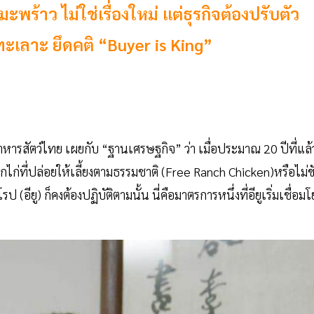
พร้าว ไม่ใช่เรื่องใหม่ แต่ธุรกิจต้องปรับตัว
นทะเลาะ ยึดคติ “Buyer is King”
าหารสัตว์ไทย เผยกับ “ฐานเศรษฐกิจ” ว่า เมื่อประมาณ 20 ปีที่แล้
ากไก่ที่ปล่อยให้เลี้ยงตามธรรมชาติ (Free Ranch Chicken)หรือไม่ข
ป (อียู) ก็คงต้องปฏิบัติตามนั้น นี่คือมาตรการหนึ่งที่อียูเริ่มเชื่อมโ