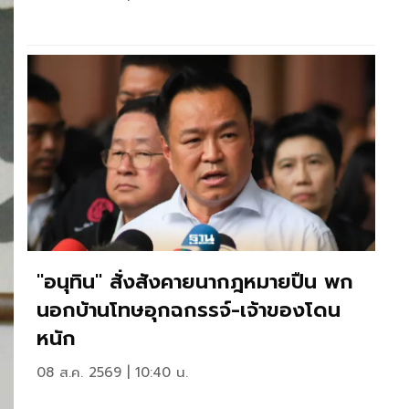
"อนุทิน" สั่งสังคายนากฎหมายปืน พก
นอกบ้านโทษอุกฉกรรจ์-เจ้าของโดน
หนัก
08 ส.ค. 2569 | 10:40 น.