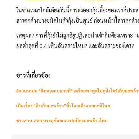
ในช่วงเวลาใกล้เคียงกันนี้การส่งออกกุ้งเลี้ยงของเราก็ป
สารตกค้างบางชนิดในตัวกุ้งเป็นศูนย์ ก่อนหน้านี้สารตกค้างใน
เหตุผล? การที่กุ้งยังไม่ถูกอียูปฏิเสธนำเข้าก็เพียงเพราะ 
ผลต่ำสุดที่ 0.4 เห็นอันตรายไหม? และอันตรายของใคร?
ข่าวที่เกี่ยวข้อง
8ก.ค.ถกปม "อังกฤษแบนกะทิ" เตรียมพาทูตไปดูลิงโชว์เก็บมะพร้า
เป็นเรื่อง “ลิงเก็บมะพร้าว”ทั่วโลกเล็งแบนกะทิไทย
ชาวสวน-สศก.บรรลุข้อตกลงปกป้องมะพร้าวไทย