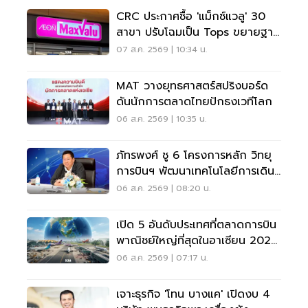
CRC ประกาศซื้อ 'แม็กซ์แวลู' 30
สาขา ปรับโฉมเป็น Tops ขยายฐาน
ลูกค้าเพิ่ม 9 แสนราย
07 ส.ค. 2569 | 10:34 น.
MAT วางยุทธศาสตร์สปริงบอร์ด
ดันนักการตลาดไทยปักธงเวทีโลก
06 ส.ค. 2569 | 10:35 น.
ภัทรพงศ์ ชู 6 โครงการหลัก วิทยุ
การบินฯ พัฒนาเทคโนโลยีการเดิน
อากาศ การบินยุคใหม่
06 ส.ค. 2569 | 08:20 น.
เปิด 5 อันดับประเทศที่ตลาดการบิน
พาณิชย์ใหญ่ที่สุดในอาเซียน 2026
เวียดนามแซงไทยแล้ว
06 ส.ค. 2569 | 07:17 น.
เจาะธุรกิจ 'โทน บางแค' เปิดงบ 4