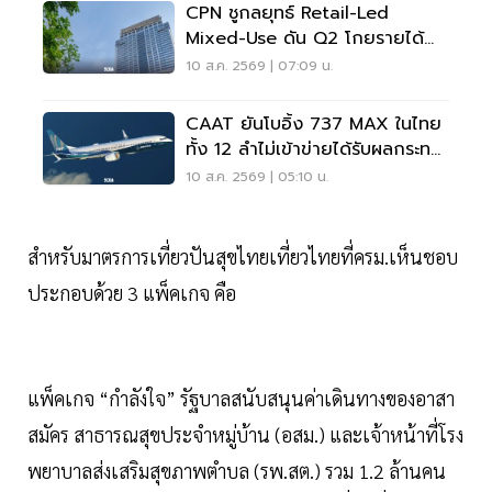
CPN ชูกลยุทธ์ Retail-Led
Mixed-Use ดัน Q2 โกยรายได้
1.3 หมื่นล้าน
10 ส.ค. 2569 | 07:09 น.
CAAT ยันโบอิ้ง 737 MAX ในไทย
ทั้ง 12 ลำไม่เข้าข่ายได้รับผลกระทบ
จากคำสั่ง FAA
10 ส.ค. 2569 | 05:10 น.
สำหรับมาตรการเที่ยวปันสุขไทยเที่ยวไทยที่ครม.เห็นชอบ
ประกอบด้วย 3 แพ็คเกจ คือ
แพ็คเกจ “กําลังใจ” รัฐบาลสนับสนุนค่าเดินทางของอาสา
สมัคร สาธารณสุขประจําหมู่บ้าน (อสม.) และเจ้าหน้าที่โรง
พยาบาลส่งเสริมสุขภาพตําบล (รพ.สต.) รวม 1.2 ล้านคน