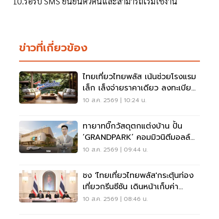
10.รอรับ SMS ยืนยันตัวตนและสามารถเริ่มใช้งาน
ข่าวที่เกี่ยวข้อง
ไทยเที่ยวไทยพลัส เน้นช่วยโรงแรม
เล็ก เล็งจ่ายราคาเดียว ลงทะเบียน
ต.ค.นี้
10 ส.ค. 2569 | 10:24 น.
ทายาทบิ๊กวัสดุตกแต่งบ้าน ปั้น
‘GRANDPARK’ คอมมิวนิตีมอลล์
สปอร์ตพรีเมียม 4,000 ล้าน
10 ส.ค. 2569 | 09:44 น.
ชง 'ไทยเที่ยวไทยพลัส'กระตุ้นท่อง
เที่ยวกรีนซีซัน เดินหน้าเก็บค่า
เหยียบแผ่นดิน
10 ส.ค. 2569 | 08:46 น.