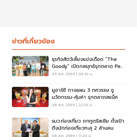
ข่าวที่เกี่ยวข้อง
ธุรกิจสัตว์เลี้ยงแข่งเดือด “The
Goody” เปิดกลยุทธ์รุกตลาด Pet
Humanization
09 ส.ค. 2569 | 06:39 น.
ยูอาร์ซี กางแผน 3 ทศวรรษ ชู
นวัตกรรม-คุ้มค่า รุกตลาดสแน็ค
08 ส.ค. 2569 | 22:33 น.
รมว.ท่องเที่ยว ถกทูตรัสเซีย ตั้งเป้า
ดึงนักท่องเที่ยวทะลุ 2 ล้านคน
08 ส.ค. 2569 | 11:20 น.