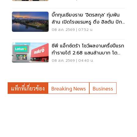
บิ๊กทุนเชียงราย 'จิตรสกุล' ทุ่มพัน
ล้าน เปิดโรงแรมหรู ดึง ฮิลตัน ปัก
หมุดแบรนด์ใหม่
08 ส.ค. 2569 | 07:52 น.
ซีพี แอ็กซ์ตร้า โชว์ผลงานครึ่งปีแรก
ทำรายได้ 2.68 แสนล้านบาท โต
3.6%
08 ส.ค. 2569 | 04:40 น.
แท็กที่เกี่ยวข้อง
Breaking News
Business