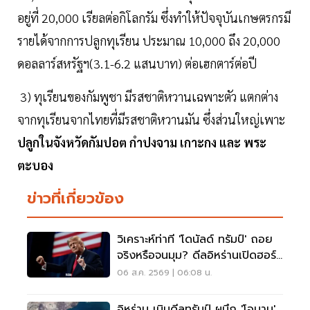
อยู่ที่ 20,000 เรียลต่อกิโลกรัม ซึ่งทำให้ปัจจุบันเกษตรกรมี
รายได้จากการปลูกทุเรียน ประมาณ 10,000 ถึง 20,000
ดอลลาร์สหรัฐฯ(3.1-6.2 แสนบาท) ต่อเฮกตาร์ต่อปี
3) ทุเรียนของกัมพูชา มีรสชาติหวานเฉพาะตัว แตกต่าง
จากทุเรียนจากไทยที่มีรสชาติหวานมัน ซึ่งส่วนใหญ่เพาะ
ปลูกในจังหวัดกัมปอต กำปงจาม เกาะกง และ พระ
ตะบอง
ข่าวที่เกี่ยวข้อง
วิเคราะห์ท่าที 'โดนัลด์ ทรัมป์' ถอย
จริงหรือจนมุม? ดีลอิหร่านเปิดฮอร์
มุซ
06 ส.ค. 2569 | 06:08 น.
อิหร่าน เมินดีลทรัมป์ ผนึก 'โอมาน'