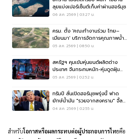
ลุยแบ่งเปอร์เซ็นต์เก็บค่าผ่านฮอร์มุซ
06 ส.ค. 2569 | 03:27 น.
ครม. ตั้ง 'คณะทำงานร่วม ไทย–
เมียนมา' บริการจัดการคุณภาพน้ำ
ข้ามแดน
05 ส.ค. 2569 | 08:50 น.
สหรัฐฯ คุมเข้มหุ่นยนต์ผลิตต่าง
ประเทศ จีนกระทบหนัก-หุ่นดูดฝุ่น
โดนด้วย
05 ส.ค. 2569 | 02:52 น.
ทรัมป์ ลั่นเปิดฮอร์มุซพรุ่งนี้ ฟาด
ยักษ์น้ำมัน "รวยจากสงคราม" จี้ลด
ราคาด่วน
04 ส.ค. 2569 | 02:55 น.
สำหรับ
โอกาสหรือผลกระทบต่อผู้ประกอบการไท
ยคือ