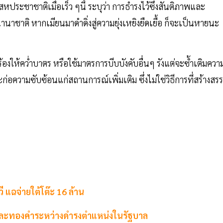
ระชาชาติเมื่อเร็ว ๆนี้ ระบุว่า การธำรงไว้ซึ่งสันติภาพและ
าติ หากเมียนมาดำดิ่งสู่ความยุ่งเหยิงยืดเยื้อ ก็จะเป็นหายนะ
้องให้คว่ำบาตร หรือใช้มาตรการบีบบังคับอื่นๆ รังแต่จะซ้ำเติมควา
ความซับซ้อนแก่สถานการณ์เพิ่มเติม ซึ่งไม่ใช่วิธีการที่สร้างสรร
ี แฉจ่ายใต้โต๊ะ 16 ล้าน
นและทองคำระหว่างดำรงตำแหน่งในรัฐบาล