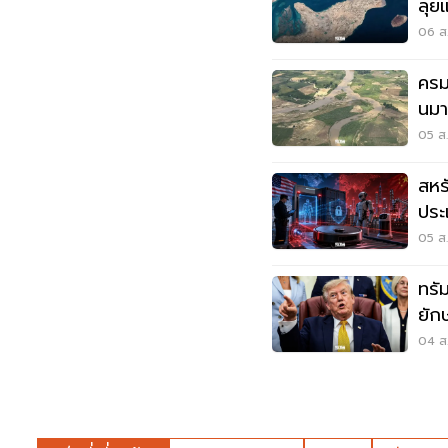
ลุยแ
06 ส.
ครม
นมา
แด
05 ส.
สหร
ประ
ด้ว
05 ส.
ทรัม
ยัก
ราค
04 ส.