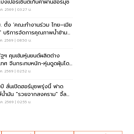
บ่งเปอร์เซ็นต์เก็บค่าผ่านฮอร์มุซ
ค. 2569 | 03:27 น.
. ตั้ง 'คณะทำงานร่วม ไทย–เมีย
' บริการจัดการคุณภาพน้ำข้าม
น
ค. 2569 | 08:50 น.
ัฐฯ คุมเข้มหุ่นยนต์ผลิตต่าง
เทศ จีนกระทบหนัก-หุ่นดูดฝุ่นโดน
ย
ค. 2569 | 02:52 น.
ป์ ลั่นเปิดฮอร์มุซพรุ่งนี้ ฟาด
ษ์น้ำมัน "รวยจากสงคราม" จี้ลด
าด่วน
ค. 2569 | 02:55 น.