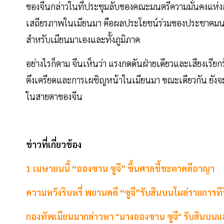
ของจีนกล่าวในที่ประชุมลับของคณะมนตรีความมั่นคงแห่งสหป
เสถียรภาพในเมียนมา คือผลประโยชน์ร่วมของประชาคมนานาช
สำหรับเมียนมาเองและทั้งภูมิภาค
อย่างไรก็ตาม จีนเห็นว่า แรงกดดันฝ่ายเดียวและเสียงเรียกร
ตึงเครียดและการเผชิญหน้าในเมียนมา ขณะเดียวกัน ยังจะก่อ
ในสายตาของจีน
ข่าวที่เกี่ยวข้อง
1 เมษายนนี้ “อองซาน ซูจี” ขึ้นศาลชี้ชะตาคดีอาญา
ความหวังริบหรี่ พยานคดี “ซูจี”รับสินบนโผล่รายการทีว
กองทัพเมียนมากล่าวหา "นางอองซาน ซูจี" รับสินบ