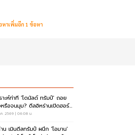
อหาเพิ่มอีก 1 ข้อหา
ราะห์ท่าที 'โดนัลด์ ทรัมป์' ถอย
งหรือจนมุม? ดีลอิหร่านเปิดฮอร์
ค. 2569 | 06:08 น.
ร่าน เมินดีลทรัมป์ ผนึก 'โอมาน'