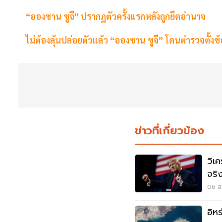
“อองซาน ซูจี” ปรากฏตัวครั้งแรกหลังถูกยึดอำนาจ
ไม่ต้องลุ้นปล่อยตัวแล้ว “อองซาน ซูจี” โดนตำรวจตั้งข้
ข่าวที่เกี่ยวข้อง
วิเค
จริ
มุซ
06 ส.
อิห