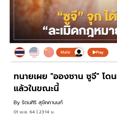
Play
ทนายเผย "อองซาน ซูจี" โดนอ
แล้วในขณะนี้
By
รัตนศิริ สุขัคคานนท์
01 เม.ย. 64 | 23:14 น.