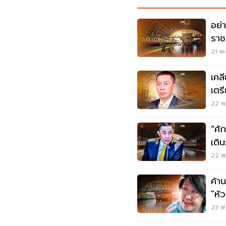
อย่
ราช
กร
21 พ.
เคล
เตร
22 พ.
“ศั
เดิ
หัว
22 พ.
ค้า
"หั
หลั
23 พ.