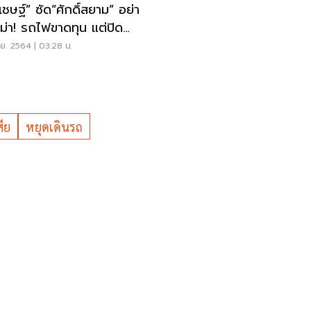
เชษฐ์” ซัด“ศักดิ์สยาม” อย่า
ม่า! รถไฟขาดทุน แต่ปิด
ลำโพง
ย. 2564 | 03:28 น.
ีย
หยุดเดินรถ