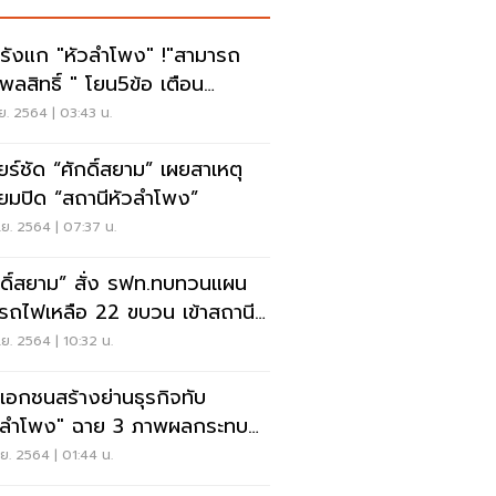
ารังแก "หัวลำโพง" !"สามารถ
พลสิทธิ์ " โยน5ข้อ เตือน
ะทรวงคมนาคม
ย. 2564 | 03:43 น.
ียร์ชัด “ศักดิ์สยาม” เผยสาเหตุ
ียมปิด “สถานีหัวลำโพง”
ย. 2564 | 07:37 น.
กดิ์สยาม” สั่ง รฟท.ทบทวนแผน
นรถไฟเหลือ 22 ขบวน เข้าสถานี
ลำโพง
ย. 2564 | 10:32 น.
นเอกชนสร้างย่านธุรกิจทับ
วลำโพง" ฉาย 3 ภาพผลกระทบ
งปิดหัวลำโพง
ย. 2564 | 01:44 น.