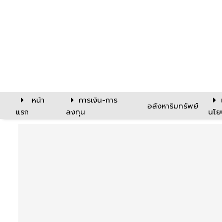
หน้า
การเงิน-การ
อสังหาริมทรัพย์
แรก
ลงทุน
นโย