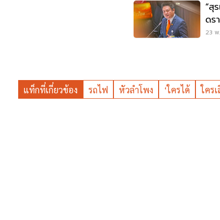
“สุร
ดรา
หัว
23 พ.
แท็กที่เกี่ยวข้อง
รถไฟ
หัวลำโพง
‘ใครได้
ใครเส