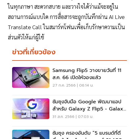
ในทุกภาษา สะดวกสบาย และวางใจได้ว่าแม้จะอยู่ใน
สถานการณ์แบบใด การสื่อสารจะถูกบันทึกผ่าน AI Live
Translate Call ในสมาร์ทโฟนเพื่อเก็บรักษาความเป็น
ส่วนตัวให้แก่ผู้ใช้
ข่าวที่เกี่ยวข้อง
Samsung Flip5 วางขายวันที่ 11
ส.ค. 66 เปิดให้จองแล้ว
27 ก.ค. 2566 | 06:14 น.
ซัมซุงจับมือ Google พัฒนาแอป
สำหรับ Galaxy Z Flip5 - Galaxy
Z Fold5
31 ส.ค. 2566 | 07:03 น.
ซัมซุง ครองอันดับ “5 แบรนด์ที่ดี