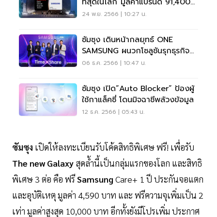
ที่สุดในโลก”มูลค่าแบรนด์ 91,400
ล้านดอลลาร์
24 พ.ย. 2566 | 10:27 น.
ซัมซุง เดินหน้ากลยุทธ์ ONE
SAMSUNG ผนวกโซลูชันรุกธุรกิจ
องค์กร
06 ธ.ค. 2566 | 10:47 น.
ซัมซุง เปิด”Auto Blocker” ป้องผู้
ใช้กาแล็คซี่ โดนมิจฉาชีพล้วงข้อมูล
12 ธ.ค. 2566 | 05:43 น.
ซัมซุง
เปิดให้ลงทะเบียนรับโค้ดสิทธิพิเศษ ฟรี! เพื่อรับ
The new Galaxy
สุดล้ำนี้เป็นกลุ่มแรกของโลก และสิทธิ
พิเศษ 3 ต่อ คือ ฟรี
Samsung
Care+ 1 ปี ประกันจอแตก
และอุบัติเหตุ มูลค่า 4,590 บาท และ ฟรีความจุเพิ่มเป็น 2
เท่า มูลค่าสูงสุด 10,000 บาท อีกทั้งยังมีโปรเพิ่ม ประกาศ