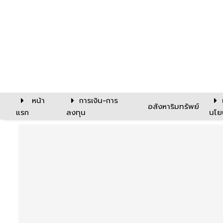
หน้า
การเงิน-การ
อสังหาริมทรัพย์
แรก
ลงทุน
นโย