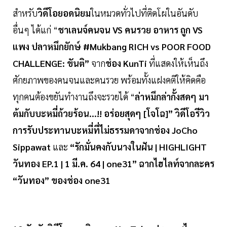
สำหรับ
วิดีโอยอดนิยม
ในหมวดทั่วไปที่ติดโผในอันดับ
อื่นๆ ได้แก่ “
ชาเลนจ์คนจน VS คนรวย อาหาร ถูก VS
แพง ปลาหมึกยักษ์ #Mukbang​ RICH vs POOR FOOD
CHALLENGE: ขันติ”
จาก
ช่อง KunTi
ที่แสดงให้เห็นถึง
ศักยภาพของคนจนและคนรวย พร้อมทั้งแฝงคติให้คิดคือ
ทุกคนต้องขยันทำงานถึงจะรวยได้ “
ล่าหมึกล่ากั้งสดๆ มา
ต้มกับบะหมี่ถ้วยร้อน...!! อร่อยสุดๆ [โจโฉ]” วิดีโอรีวิว
การรับประทานบะหมี่ที่ไม่ธรรมดาจากช่อง JoCho
Sippawat
และ
“รักมั่นคงกับนางในฝัน | HIGHLIGHT
วันทอง EP.1 | 1 มี.ค. 64 | one31” ฉากไฮไลท์จากละคร
“วันทอง” ของช่อง one31