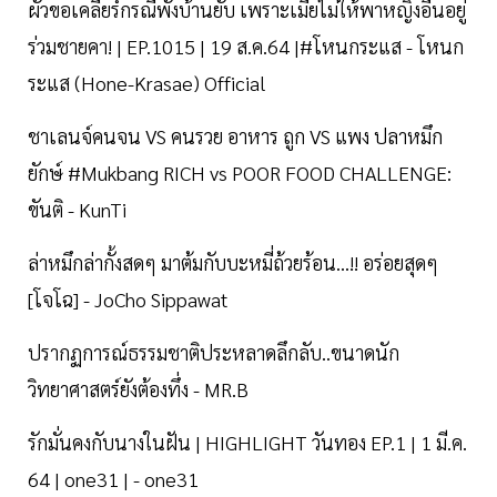
ผัวขอเคลียร์กรณีพังบ้านยับ เพราะเมียไม่ให้พาหญิงอื่นอยู่
ร่วมชายคา! | EP.1015 | 19 ส.ค.64 |#โหนกระแส - โหนก
ระแส (Hone-Krasae) Official
ชาเลนจ์คนจน VS คนรวย อาหาร ถูก VS แพง ปลาหมึก
ยักษ์ #Mukbang​ RICH vs POOR FOOD CHALLENGE:
ขันติ - KunTi
ล่าหมึกล่ากั้งสดๆ มาต้มกับบะหมี่ถ้วยร้อน...!! อร่อยสุดๆ
[โจโฉ] - JoCho Sippawat
ปรากฏการณ์ธรรมชาติประหลาดลึกลับ..ขนาดนัก
วิทยาศาสตร์ยังต้องทึ่ง - MR.B
รักมั่นคงกับนางในฝัน | HIGHLIGHT วันทอง EP.1 | 1 มี.ค.
64 | one31 | - one31