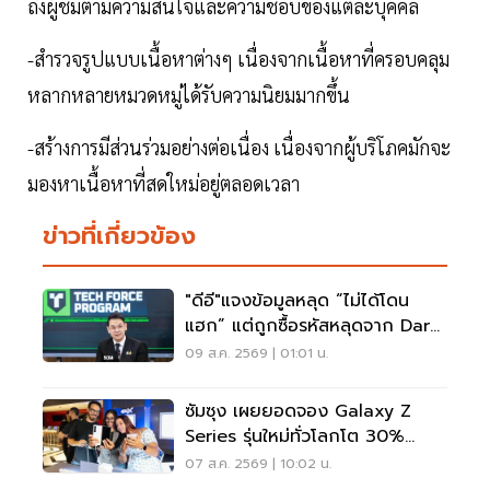
ถึงผู้ชมตามความสนใจและความชอบของแต่ละบุคคล
-สำรวจรูปแบบเนื้อหาต่างๆ เนื่องจากเนื้อหาที่ครอบคลุม
หลากหลายหมวดหมู่ได้รับความนิยมมากขึ้น
-สร้างการมีส่วนร่วมอย่างต่อเนื่อง เนื่องจากผู้บริโภคมักจะ
มองหาเนื้อหาที่สดใหม่อยู่ตลอดเวลา
ข่าวที่เกี่ยวข้อง
"ดีอี"แจงข้อมูลหลุด “ไม่ได้โดน
แฮก” แต่ถูกซื้อรหัสหลุดจาก Dark
Web มาสวมสิทธิ์
09 ส.ค. 2569 | 01:01 น.
ซัมซุง เผยยอดจอง Galaxy Z
Series รุ่นใหม่ทั่วโลกโต 30%
เกาหลีใต้แตะ 1.44 ล้านเครื่อง
07 ส.ค. 2569 | 10:02 น.