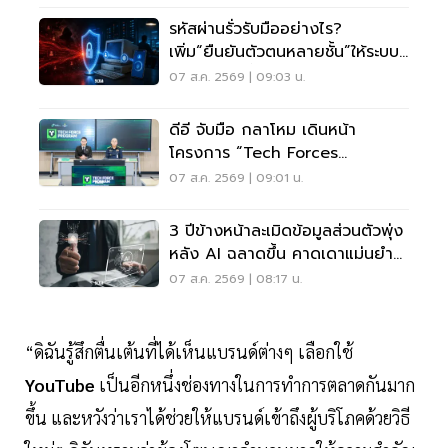
รหัสผ่านรั่วรับมืออย่างไร?
เพิ่ม“ยืนยันตัวตนหลายชั้น”ให้ระบบ
เดิม ไม่ต้องรื้อใหม่
07 ส.ค. 2569 | 09:03 น.
ดีอี จับมือ กลาโหม เดินหน้า
โครงการ “Tech Forces
Program”
07 ส.ค. 2569 | 09:01 น.
3 ปีข้างหน้าละเมิดข้อมูลส่วนตัวพุ่ง
หลัง AI ฉลาดขึ้น คาดเดาแม่นยำ
กว่าเดิม
07 ส.ค. 2569 | 08:17 น.
“ดิฉันรู้สึกตื่นเต้นที่ได้เห็นแบรนด์ต่างๆ เลือกใช้
YouTube
เป็นอีกหนึ่งช่องทางในการทำการตลาดกันมาก
ขึ้น และหวังว่าเราได้ช่วยให้แบรนด์เข้าถึงผู้บริโภคด้วยวิธี