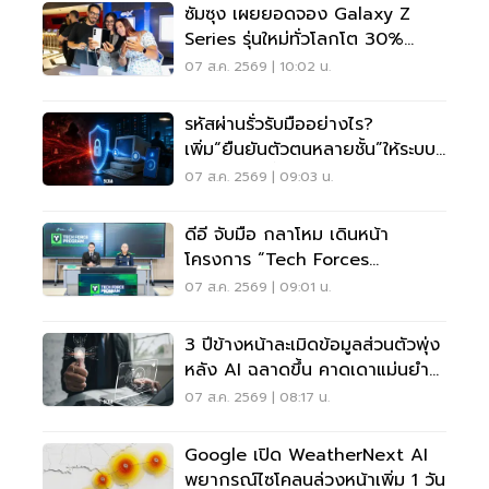
ซัมซุง เผยยอดจอง Galaxy Z
Series รุ่นใหม่ทั่วโลกโต 30%
เกาหลีใต้แตะ 1.44 ล้านเครื่อง
07 ส.ค. 2569 | 10:02 น.
รหัสผ่านรั่วรับมืออย่างไร?
เพิ่ม“ยืนยันตัวตนหลายชั้น”ให้ระบบ
เดิม ไม่ต้องรื้อใหม่
07 ส.ค. 2569 | 09:03 น.
ดีอี จับมือ กลาโหม เดินหน้า
โครงการ “Tech Forces
Program”
07 ส.ค. 2569 | 09:01 น.
3 ปีข้างหน้าละเมิดข้อมูลส่วนตัวพุ่ง
หลัง AI ฉลาดขึ้น คาดเดาแม่นยำ
กว่าเดิม
07 ส.ค. 2569 | 08:17 น.
Google เปิด WeatherNext AI
พยากรณ์ไซโคลนล่วงหน้าเพิ่ม 1 วัน