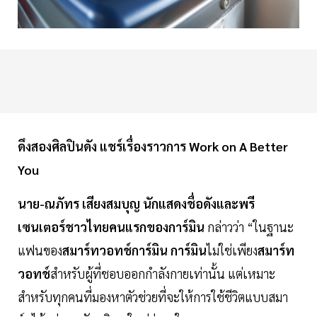
ดึงสองศิลปินดัง แชร์เรื่องราวการ Work on A Better
You
นาย-ณภัทร เสียงสมบุญ
นักแสดงชื่อดังและพรี
เซนเตอร์ชาวไทยคนแรกของการ์มิน
กล่าวว่า “ในฐานะ
แฟนของ
สมาร์ทวอทช์การ์มิน การ์มิน
ไม่ใช่เพียง
สมาร์ท
วอทช์
สำหรับผู้ที่ชอบออกกำลังกายเท่านั้น แต่เหมาะ
สำหรับทุกคนที่มองหาตัวช่วยที่จะให้การใช้ชีวิตแบบสมา