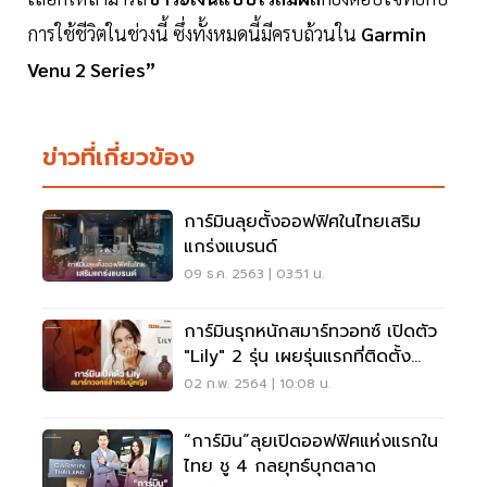
การใช้ชีวิตในช่วงนี้ ซึ่งทั้งหมดนี้มีครบถ้วนใน
Garmin
Venu 2 Series”
ข่าวที่เกี่ยวข้อง
การ์มินลุยตั้งออฟฟิศในไทยเสริม
แกร่งแบรนด์
09 ธ.ค. 2563 | 03:51 น.
การ์มินรุกหนักสมาร์ทวอทซ์ เปิดตัว
"Lily" 2 รุ่น เผยรุ่นแรกที่ติดตั้ง
แอป"ตั้งครรภ์"
02 ก.พ. 2564 | 10:08 น.
“การ์มิน”ลุยเปิดออฟฟิศแห่งแรกใน
ไทย ชู 4 กลยุทธ์บุกตลาด