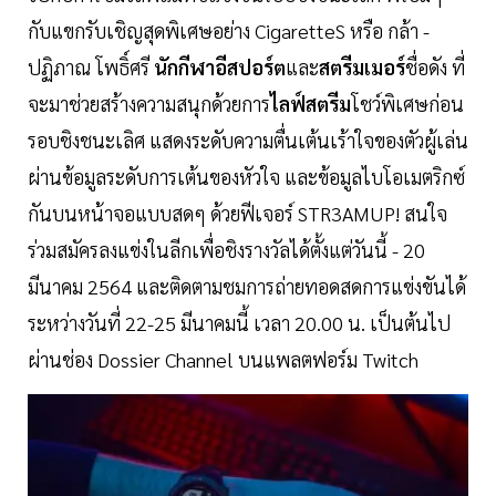
กับแขกรับเชิญสุดพิเศษอย่าง CigaretteS หรือ กล้า -
ปฏิภาณ โพธิ์ศรี
นักกีฬาอีสปอร์ต
และ
สตรีมเมอร์
ชื่อดัง ที่
จะมาช่วยสร้างความสนุกด้วยการ
ไลฟ์สตรีม
โชว์พิเศษก่อน
รอบชิงชนะเลิศ แสดงระดับความตื่นเต้นเร้าใจของตัวผู้เล่น
ผ่านข้อมูลระดับการเต้นของหัวใจ และข้อมูลไบโอเมตริกซ์
กันบนหน้าจอแบบสดๆ ด้วยฟีเจอร์ STR3AMUP! สนใจ
ร่วมสมัครลงแข่งในลีกเพื่อชิงรางวัลได้ตั้งแต่วันนี้ - 20
มีนาคม 2564 และติดตามชมการถ่ายทอดสดการแข่งขันได้
ระหว่างวันที่ 22-25 มีนาคมนี้ เวลา 20.00 น. เป็นต้นไป
ผ่านช่อง Dossier Channel บนแพลตฟอร์ม Twitch