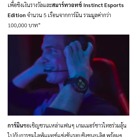
เพื่อชิงเงินรางวัลและ
สมาร์ทวอทช์ Instinct Esports
Edition
จำนวน 5 เรือนจากการ์มิน รวมมูลค่ากว่า
100,000 บาท”
การ์มิน
ขอเชิญชวนเหล่าแฟนๆ เกมเมอร์ชาวไทยร่วมลุ้น
ไปกับการชมไลฟ์แมทช์แข่งขันรอบชิงชนะเลิศ พร้อมๆ