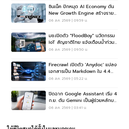
ซินเน็ค ปักหมุด AI Economy ดัน
New Growth Engine สร้างราย
ได้ประจำ
06 ส.ค. 2569 | 09:59 น.
มช.เปิดตัว "FloodBoy" นวัตกรรม
IoT สัญชาติไทย แจ้งเตือนน้ำท่วม
เรียลไทม์
06 ส.ค. 2569 | 09:50 น.
Firecrawl เปิดตัว 'anydoc' แปลง
เอกสารเป็น Markdown ใน 4.4
มิลลิวินาที
06 ส.ค. 2569 | 05:22 น.
ปิดฉาก Google Assistant เริ่ม 4
ก.ย. ดัน Gemini เป็นผู้ช่วยหลักบน
Android
06 ส.ค. 2569 | 03:41 น.
ให้ชีวิตสนุกได้ทั้งในและนอกเกม