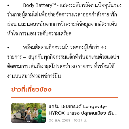
• Body Battery™ - แสดงระดับพลังงานปัจจุบันของ
ร่างกายผู้สวมใส่ เพื่อช่วยจัดตารางเวลาออกกำลังกาย พัก
ผ่อน และนอนหลับจากการวิเคราะห์ข้อมูลจากอัตราเต้น
หัวใจ การนอน ระดับความเครียด
• พร้อมติดตามกิจกรรมโปรดของผู้ใช้กว่า 30
รายการ – สนุกกับทุกกิจกรรมแอ็กทีฟนอกเกมด้วยแอปฯ
ติดตามการเล่นกีฬาสุดโปรดกว่า 30 รายการ ที่พร้อมใช้
งานบนสมาร์ทวอทช์การ์มิน
ข่าวที่เกี่ยวข้อง
แกร็บ เผยเทรนด์ Longevity-
HYROX มาแรง ปลุกคนเมือง เรียก
รถไปสวนโต 5 เท่า
06 ส.ค. 2569 | 10:37 น.