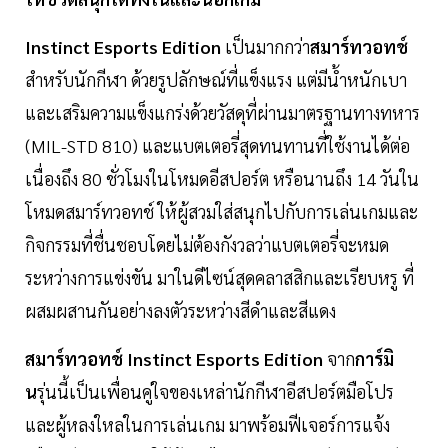
Instinct Esports Edition
เป็นมากกว่า
สมาร์ทวอทช์
สำหรับนักกีฬา ด้วยรูปลักษณ์ที่แข็งแรง แต่มีน้ำหนักเบา
และเสริมความแข็งแกร่งด้วยวัสดุที่ผ่านมาตรฐานทางทหาร
(MIL-STD 810) และแบตเตอรี่สุดทนทานที่ใช้งานได้ต่อ
เนื่องถึง 80 ชั่วโมงในโหมดอีสปอร์ต หรือนานถึง 14 วันใน
โหมดสมาร์ทวอทช์ ให้ผู้สวมใส่สนุกไปกับการเล่นเกมและ
กิจกรรมที่ชื่นชอบโดยไม่ต้องกังวลว่าแบตเตอรี่จะหมด
ระหว่างการแข่งขัน มาในดีไซน์สุดคลาสสิกและเรียบหรู ที่
ผสมผสานกันอย่างลงตัวระหว่างสีดำและสีแดง
สมาร์ทวอทช์ Instinct Esports Edition
จาก
การ์มิ
น
รุ่นนี้เป็นเพื่อนคู่ใจของเหล่านักกีฬาอีสปอร์ตมือโปร
และผู้หลงใหลในการเล่นเกม มาพร้อมฟีเจอร์การแจ้ง