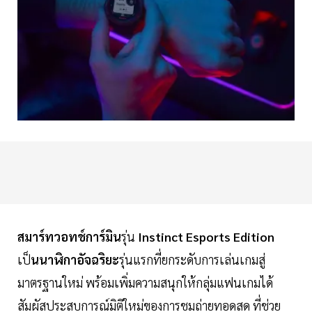
สมาร์ทวอทช์การ์มิน
รุ่น
Instinct Esports Edition
เป็
นนาฬิกาอัจฉริยะ
รุ่นแรกที่ยกระดับการเล่นเกมสู่
มาตรฐานใหม่ พร้อมเพิ่มความสนุกให้กลุ่มแฟนเกมได้
สัมผัสประสบการณ์มิติใหม่ของการชมถ่ายทอดสด ที่ช่วย