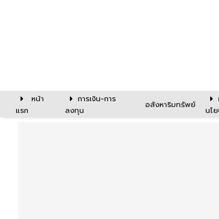
หน้า
การเงิน-การ
อสังหาริมทรัพย์
แรก
ลงทุน
นโย