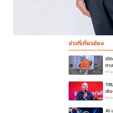
ข่าวที่เกี่ยวข้อง
เปิด
ทาง
ภูเก
05 ส.
TRU
เชิ
ต่อเ
05 ส.
AI 