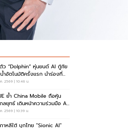
ตัว “Dolphin” หุ่นยนต์ AI กู้ภัย
น้ำอัตโนมัติครั้งแรก นำร่องที่
็ต
ค. 2569 | 10:46 น.
E ย้ำ China Mobile ถือหุ้น
งกลยุทธ์ เดินหน้าความร่วมมือ AI
นื่อง
ค. 2569 | 10:39 น.
เกาหลีใต้ บุกไทย "Sionic AI"