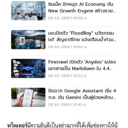
ซินเน็ค ปักหมุด AI Economy ดัน
New Growth Engine สร้างราย
ได้ประจำ
06 ส.ค. 2569 | 09:59 น.
มช.เปิดตัว "FloodBoy" นวัตกรรม
IoT สัญชาติไทย แจ้งเตือนน้ำท่วม
เรียลไทม์
06 ส.ค. 2569 | 09:50 น.
Firecrawl เปิดตัว 'anydoc' แปลง
เอกสารเป็น Markdown ใน 4.4
มิลลิวินาที
06 ส.ค. 2569 | 05:22 น.
ปิดฉาก Google Assistant เริ่ม 4
ก.ย. ดัน Gemini เป็นผู้ช่วยหลักบน
Android
06 ส.ค. 2569 | 03:41 น.
ทวิตเตอร์
มีความยินดีเป็นอย่างมากที่ได้เพิ่มช่องทางให้ผู้