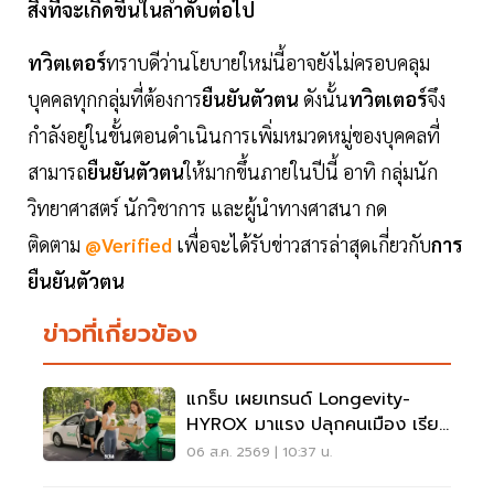
สิ่งที่จะเกิดขึ้นในลำดับต่อไป
ทวิตเตอร์
ทราบดีว่านโยบายใหม่นี้อาจยังไม่ครอบคลุม
บุคคลทุกกลุ่มที่ต้องการ
ยืนยันตัวตน
ดังนั้น
ทวิตเตอร์
จึง
กำลังอยู่ในขั้นตอนดำเนินการเพิ่มหมวดหมู่ของบุคคลที่
สามารถ
ยืนยันตัวตน
ให้มากขึ้นภายในปีนี้ อาทิ กลุ่มนัก
วิทยาศาสตร์ นักวิชาการ และผู้นำทางศาสนา กด
ติดตาม
@Verified
เพื่อจะได้รับข่าวสารล่าสุดเกี่ยวกับ
การ
ยืนยันตัวตน
ข่าวที่เกี่ยวข้อง
แกร็บ เผยเทรนด์ Longevity-
HYROX มาแรง ปลุกคนเมือง เรียก
รถไปสวนโต 5 เท่า
06 ส.ค. 2569 | 10:37 น.