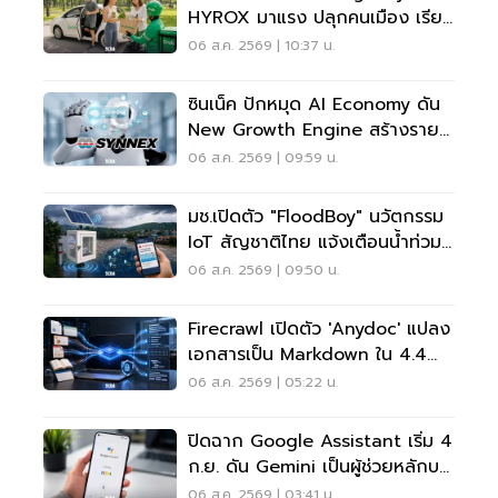
HYROX มาแรง ปลุกคนเมือง เรียก
รถไปสวนโต 5 เท่า
06 ส.ค. 2569 | 10:37 น.
ซินเน็ค ปักหมุด AI Economy ดัน
New Growth Engine สร้างราย
ได้ประจำ
06 ส.ค. 2569 | 09:59 น.
มช.เปิดตัว "FloodBoy" นวัตกรรม
IoT สัญชาติไทย แจ้งเตือนน้ำท่วม
เรียลไทม์
06 ส.ค. 2569 | 09:50 น.
Firecrawl เปิดตัว 'anydoc' แปลง
เอกสารเป็น Markdown ใน 4.4
มิลลิวินาที
06 ส.ค. 2569 | 05:22 น.
ปิดฉาก Google Assistant เริ่ม 4
ก.ย. ดัน Gemini เป็นผู้ช่วยหลักบน
Android
06 ส.ค. 2569 | 03:41 น.