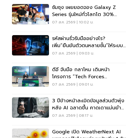
ซัมซุง เผยยอดจอง Galaxy Z
Series รุ่นใหม่ทั่วโลกโต 30%
เกาหลีใต้แตะ 1.44 ล้านเครื่อง
07 ส.ค. 2569 | 10:02 น.
รหัสผ่านรั่วรับมืออย่างไร?
เพิ่ม“ยืนยันตัวตนหลายชั้น”ให้ระบบ
เดิม ไม่ต้องรื้อใหม่
07 ส.ค. 2569 | 09:03 น.
ดีอี จับมือ กลาโหม เดินหน้า
โครงการ “Tech Forces
Program”
07 ส.ค. 2569 | 09:01 น.
3 ปีข้างหน้าละเมิดข้อมูลส่วนตัวพุ่ง
หลัง AI ฉลาดขึ้น คาดเดาแม่นยำ
กว่าเดิม
07 ส.ค. 2569 | 08:17 น.
Google เปิด WeatherNext AI