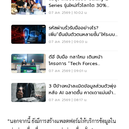
Series รุ่นใหม่ทั่วโลกโต 30%
เกาหลีใต้แตะ 1.44 ล้านเครื่อง
07 ส.ค. 2569 | 10:02 น.
รหัสผ่านรั่วรับมืออย่างไร?
เพิ่ม“ยืนยันตัวตนหลายชั้น”ให้ระบบ
เดิม ไม่ต้องรื้อใหม่
07 ส.ค. 2569 | 09:03 น.
ดีอี จับมือ กลาโหม เดินหน้า
โครงการ “Tech Forces
Program”
07 ส.ค. 2569 | 09:01 น.
3 ปีข้างหน้าละเมิดข้อมูลส่วนตัวพุ่ง
หลัง AI ฉลาดขึ้น คาดเดาแม่นยำ
กว่าเดิม
07 ส.ค. 2569 | 08:17 น.
“นอกจากนี้ ยังมีการสร้างแพลตฟอร์มให้บริการข้อมูลใน