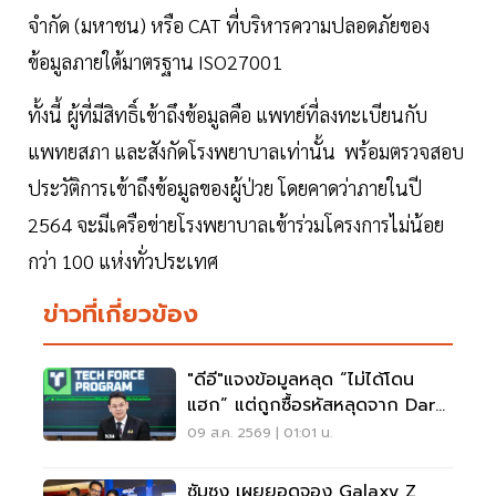
จำกัด (มหาชน) หรือ CAT ที่บริหารความปลอดภัยของ
ข้อมูลภายใต้มาตรฐาน ISO27001
ทั้งนี้ ผู้ที่มีสิทธิ์เข้าถึงข้อมูลคือ แพทย์ที่ลงทะเบียนกับ
แพทยสภา และสังกัดโรงพยาบาลเท่านั้น พร้อมตรวจสอบ
ประวัติการเข้าถึงข้อมูลของผู้ป่วย โดยคาดว่าภายในปี
2564 จะมีเครือข่ายโรงพยาบาลเข้าร่วมโครงการไม่น้อย
กว่า 100 แห่งทั่วประเทศ
ข่าวที่เกี่ยวข้อง
"ดีอี"แจงข้อมูลหลุด “ไม่ได้โดน
แฮก” แต่ถูกซื้อรหัสหลุดจาก Dark
Web มาสวมสิทธิ์
09 ส.ค. 2569 | 01:01 น.
ซัมซุง เผยยอดจอง Galaxy Z