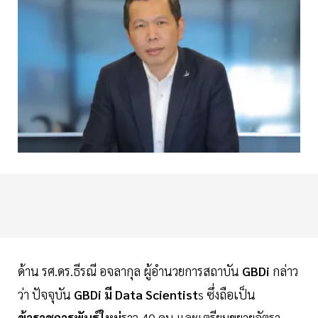
ด้าน รศ.ดร.ธีรณี อจลากุล ผู้อำนวยการสถาบัน
GBDi
กล่าว
ว่า ปัจจุบัน
GBDi มี Data Scientist
s ซึ่งถือเป็น
ข้าราชการพันธุ์ใหม่
ราว 40 คน และเตรียมขยายอัตรา