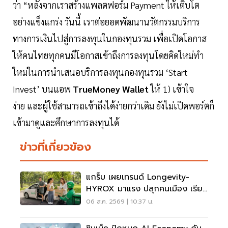
ว่า “หลังจากเราสร้างแพลตฟอร์ม Payment ให้เติบโต
อย่างแข็งแกร่ง วันนี้ เราต่อยอดพัฒนานวัตกรรมบริการ
ทางการเงินไปสู่การลงทุนในกองทุนรวม เพื่อเปิดโอกาส
ให้คนไทยทุกคนมีโอกาสเข้าถึงการลงทุนโดยคิดใหม่ทำ
ใหม่ในการนำเสนอบริการลงทุนกองทุนรวม ‘Start
Invest’ บนแอพ
TrueMoney
Wallet
ให้ 1) เข้าใจ
ง่าย และผู้ใช้สามารถเข้าถึงได้ง่ายกว่าเดิม ยังไม่เปิดพอร์ตก็
เข้ามาดูและศึกษาการลงทุนได้
ข่าวที่เกี่ยวข้อง
แกร็บ เผยเทรนด์ Longevity-
HYROX มาแรง ปลุกคนเมือง เรียก
รถไปสวนโต 5 เท่า
06 ส.ค. 2569 | 10:37 น.