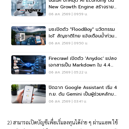
ซินเน็ค ปักหมุด AI Economy ดัน
New Growth Engine สร้างราย
ได้ประจำ
06 ส.ค. 2569 | 09:59 น.
มช.เปิดตัว "FloodBoy" นวัตกรรม
IoT สัญชาติไทย แจ้งเตือนน้ำท่วม
เรียลไทม์
06 ส.ค. 2569 | 09:50 น.
Firecrawl เปิดตัว 'anydoc' แปลง
เอกสารเป็น Markdown ใน 4.4
มิลลิวินาที
06 ส.ค. 2569 | 05:22 น.
ปิดฉาก Google Assistant เริ่ม 4
ก.ย. ดัน Gemini เป็นผู้ช่วยหลักบน
Android
06 ส.ค. 2569 | 03:41 น.
2) สามารถเปิดบัญชีเพื่อเริ่มลงทุนได้ง่าย ๆ ผ่านแอพ ใช้