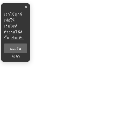
×
เราใช้คุกกี้
เพื่อให้
เว็บไซต์
ทำงานได้ดี
ขึ้น
เพิ่มเติม
ยอมรับ
ตั้งค่า