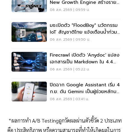
New Growth Engine สร้างราย
ได้ประจำ
06 ส.ค. 2569 | 09:59 น.
มช.เปิดตัว "FloodBoy" นวัตกรรม
IoT สัญชาติไทย แจ้งเตือนน้ำท่วม
เรียลไทม์
06 ส.ค. 2569 | 09:50 น.
Firecrawl เปิดตัว 'anydoc' แปลง
เอกสารเป็น Markdown ใน 4.4
มิลลิวินาที
06 ส.ค. 2569 | 05:22 น.
ปิดฉาก Google Assistant เริ่ม 4
ก.ย. ดัน Gemini เป็นผู้ช่วยหลักบน
Android
06 ส.ค. 2569 | 03:41 น.
“ผลการทำ A/B Testingถูกวัดผลผ่านตัวชี้วัด 2 ประเภท
คือ ประสิทธิภาพ หรือความสามารถที่ทำให้เกิดผลในการ