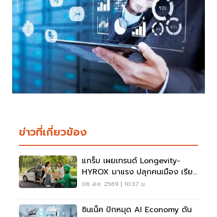
ข่าวที่เกี่ยวข้อง
แกร็บ เผยเทรนด์ Longevity-
HYROX มาแรง ปลุกคนเมือง เรียก
รถไปสวนโต 5 เท่า
06 ส.ค. 2569 | 10:37 น.
ซินเน็ค ปักหมุด AI Economy ดัน