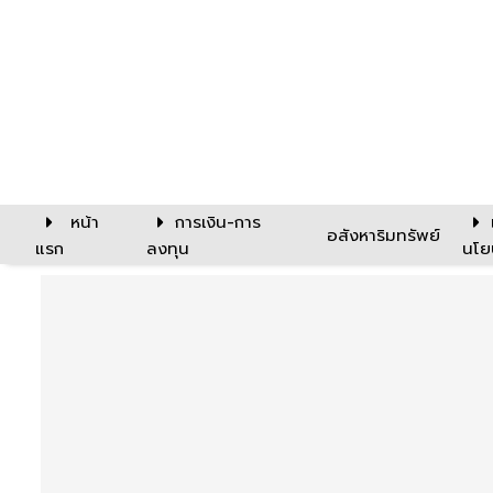
หน้า
การเงิน-การ
อสังหาริมทรัพย์
แรก
ลงทุน
นโย