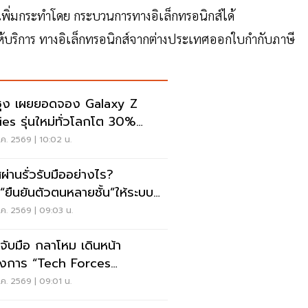
พิ่มกระทําโดย กระบวนการทางอิเล็กทรอนิกส์ได้
ห้บริการ ทางอิเล็กทรอนิกส์จากต่างประเทศออกใบกํากับภาษี
ซุง เผยยอดจอง Galaxy Z
ies รุ่นใหม่ทั่วโลกโต 30%
หลีใต้แตะ 1.44 ล้านเครื่อง
ค. 2569 | 10:02 น.
สผ่านรั่วรับมืออย่างไร?
่ม“ยืนยันตัวตนหลายชั้น”ให้ระบบ
 ไม่ต้องรื้อใหม่
ค. 2569 | 09:03 น.
ี จับมือ กลาโหม เดินหน้า
งการ “Tech Forces
ogram”
ค. 2569 | 09:01 น.