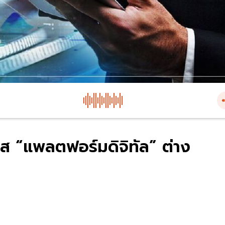
วิส “แพลตฟอร์มดิจิทัล” ต่าง