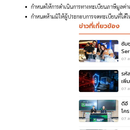
กําหนดให้การดําเนินการทางทะเบียนภาษีมูลค่าเ
กําหนดห้ามมิให้ผู้ประกอบการจดทะเบียนที่ได้ใ
ข่าวที่เกี่ยวข้อง
ซัม
Ser
เกา
07 ส.
รหั
เพิ
เดิม
07 ส.
ดีอ
โคร
Pr
07 ส.