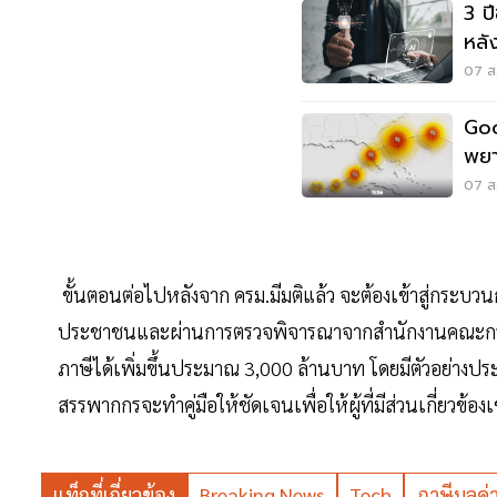
3 ปี
หลั
เดิม
07 ส.
Goo
พยา
07 ส.
ขั้นตอนต่อไปหลังจาก ครม.มีมติแล้ว จะต้องเข้าสู่กระ
ประชาชนและผ่านการตรวจพิจารณาจากสำนักงานคณะกรรมก
ภาษีได้เพิ่มขึ้นประมาณ 3,000 ล้านบาท โดยมีตัวอย่างประ
สรรพากกรจะทำคู่มือให้ชัดเจนเพื่อให้ผู้ที่มีส่วนเกี่ยวข้อ
แท็กที่เกี่ยวข้อง
Breaking News
Tech
ภาษีมูลค่า