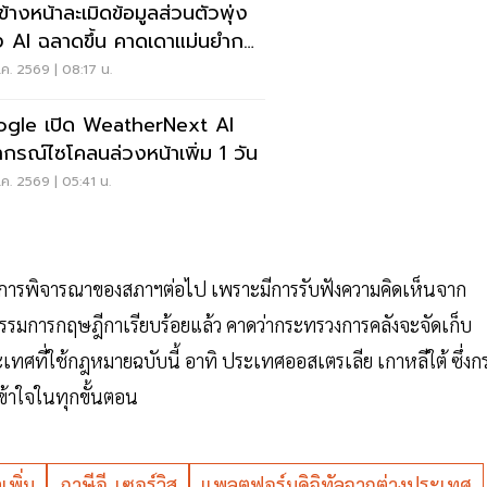
ข้างหน้าละเมิดข้อมูลส่วนตัวพุ่ง
ง AI ฉลาดขึ้น คาดเดาแม่นยำกว่า
ค. 2569 | 08:17 น.
gle เปิด WeatherNext AI
กรณ์ไซโคลนล่วงหน้าเพิ่ม 1 วัน
ค. 2569 | 05:41 น.
บวนการพิจารณาของสภาฯต่อไป เพราะมีการรับฟังความคิดเห็นจาก
ารกฤษฎีกาเรียบร้อยแล้ว คาดว่ากระทรวงการคลังจะจัดเก็บ
เทศที่ใช้กฎหมายฉบับนี้ อาทิ ประเทศออสเตรเลีย เกาหลีใต้ ซึ่งก
งเข้าใจในทุกขั้นตอน
เพิ่ม
ภาษีอี-เซอร์วิส
แพลตฟอร์มดิจิทัลจากต่างประเทศ