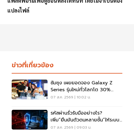
แพลตฟอร์มเพื่อดูย้อนหลังได้ทันที โดยไม่จำเป็นต้อง
แปลงไฟล์
ข่าวที่เกี่ยวข้อง
ซัมซุง เผยยอดจอง Galaxy Z
Series รุ่นใหม่ทั่วโลกโต 30%
เกาหลีใต้แตะ 1.44 ล้านเครื่อง
07 ส.ค. 2569 | 10:02 น.
รหัสผ่านรั่วรับมืออย่างไร?
เพิ่ม“ยืนยันตัวตนหลายชั้น”ให้ระบบ
เดิม ไม่ต้องรื้อใหม่
07 ส.ค. 2569 | 09:03 น.