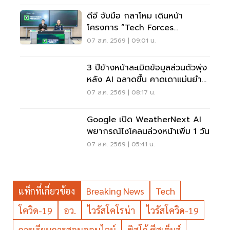
ดีอี จับมือ กลาโหม เดินหน้า
โครงการ “Tech Forces
Program”
07 ส.ค. 2569 | 09:01 น.
3 ปีข้างหน้าละเมิดข้อมูลส่วนตัวพุ่ง
หลัง AI ฉลาดขึ้น คาดเดาแม่นยำ
กว่าเดิม
07 ส.ค. 2569 | 08:17 น.
Google เปิด WeatherNext AI
พยากรณ์ไซโคลนล่วงหน้าเพิ่ม 1 วัน
07 ส.ค. 2569 | 05:41 น.
แท็กที่เกี่ยวข้อง
Breaking News
Tech
โควิด-19
อว.
ไวรัสโคโรน่า
ไวรัสโควิด-19
การเรียนการสอนออนไลน์
ซิสโก้ ซีสเต็มส์