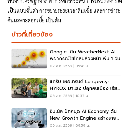
ทบจากเศรษฐกิจ อาทิ การพักชำระหนี้ การปรับลดค่างวด
เป็นแบบขั้นต่ำ การขยายระยะเวลาสินเชื่อ และการชำระ
คืนเฉพาะดอกเบี้ย เป็นต้น
ข่าวที่เกี่ยวข้อง
Google เปิด WeatherNext AI
พยากรณ์ไซโคลนล่วงหน้าเพิ่ม 1 วัน
07 ส.ค. 2569 | 05:41 น.
แกร็บ เผยเทรนด์ Longevity-
HYROX มาแรง ปลุกคนเมือง เรียก
รถไปสวนโต 5 เท่า
06 ส.ค. 2569 | 10:37 น.
ซินเน็ค ปักหมุด AI Economy ดัน
New Growth Engine สร้างราย
ได้ประจำ
06 ส.ค. 2569 | 09:59 น.