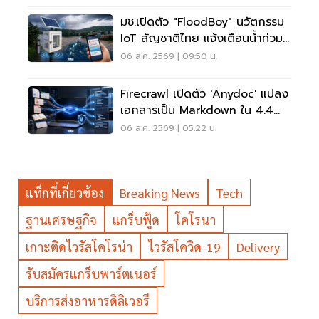
มช.เปิดตัว "FloodBoy" นวัตกรรม
IoT สัญชาติไทย แจ้งเตือนน้ำท่วม
เรียลไทม์
06 ส.ค. 2569 | 09:50 น.
Firecrawl เปิดตัว 'anydoc' แปลง
เอกสารเป็น Markdown ใน 4.4
มิลลิวินาที
06 ส.ค. 2569 | 05:22 น.
แท็กที่เกี่ยวข้อง
Breaking News
Tech
ฐานเศรษฐกิจ
แกร็บฟู้ด
โคโรนา
เกาะติดไวรัสโคโรน่า
ไวรัสโควิด-19
Delivery
รับสมัครแกร็บพาร์ตเนอร์
บริการส่งอาหารดิลิเวอรี