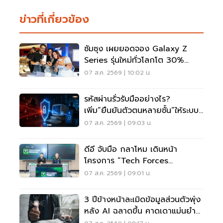
ข่าวที่เกี่ยวข้อง
ซัมซุง เผยยอดจอง Galaxy Z
Series รุ่นใหม่ทั่วโลกโต 30%
เกาหลีใต้แตะ 1.44 ล้านเครื่อง
07 ส.ค. 2569 | 10:02 น.
รหัสผ่านรั่วรับมืออย่างไร?
เพิ่ม“ยืนยันตัวตนหลายชั้น”ให้ระบบ
เดิม ไม่ต้องรื้อใหม่
07 ส.ค. 2569 | 09:03 น.
ดีอี จับมือ กลาโหม เดินหน้า
โครงการ “Tech Forces
Program”
07 ส.ค. 2569 | 09:01 น.
3 ปีข้างหน้าละเมิดข้อมูลส่วนตัวพุ่ง
หลัง AI ฉลาดขึ้น คาดเดาแม่นยำ
กว่าเดิม