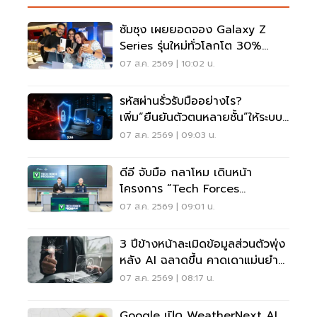
ซัมซุง เผยยอดจอง Galaxy Z
Series รุ่นใหม่ทั่วโลกโต 30%
เกาหลีใต้แตะ 1.44 ล้านเครื่อง
07 ส.ค. 2569 | 10:02 น.
รหัสผ่านรั่วรับมืออย่างไร?
เพิ่ม“ยืนยันตัวตนหลายชั้น”ให้ระบบ
เดิม ไม่ต้องรื้อใหม่
07 ส.ค. 2569 | 09:03 น.
ดีอี จับมือ กลาโหม เดินหน้า
โครงการ “Tech Forces
Program”
07 ส.ค. 2569 | 09:01 น.
3 ปีข้างหน้าละเมิดข้อมูลส่วนตัวพุ่ง
หลัง AI ฉลาดขึ้น คาดเดาแม่นยำ
กว่าเดิม
07 ส.ค. 2569 | 08:17 น.
Google เปิด WeatherNext AI