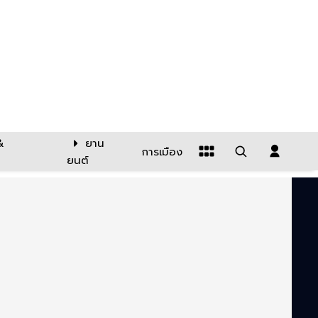
&
ยาน
การเมือง
ยนต์