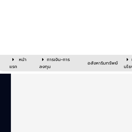
หน้า
การเงิน-การ
อสังหาริมทรัพย์
แรก
ลงทุน
นโย