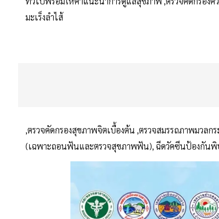
ทั่วไปพร้อมให้คำแนะนำการดูแลสุขภาพ ,ตรวจคัดกรองคว
มะเร็งลำไส้
,ตรวจคัดกรองสุขภาพจิตเบื้องต้น ,ตรวจสมรรถภาพมวลกระดู
(เฉพาะถอนฟันและตรวจสุขภาพฟัน), ฉีดวัคซีนป้องกันพิษสุ