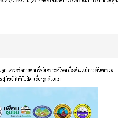
ามดัน/เบาหวาน ,ตรวจคัดกรองโรคมะเร็งเต้านม/มะเร็งปากมดลูก
ก ,ตรวจวัดสายตาเพื่อวิเคราะห์โรคเบื้องต้น ,บริการทันตกรรม
นัขบ้าให้กับสัตว์เลี้ยงลูกด้วยนม