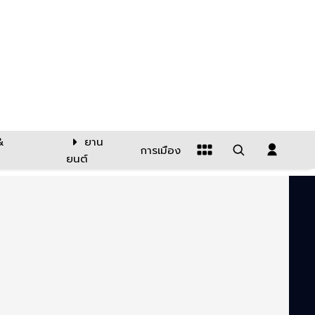
&
ยาน
การเมือง
ยนต์