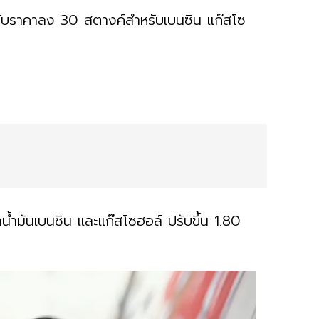
รับราคาลง 30 สตางค์สำหรับเบนซิน แก๊สโซ
้ำมันเบนซิน และแก๊สโซฮอล์ ปรับขึ้น 1.80