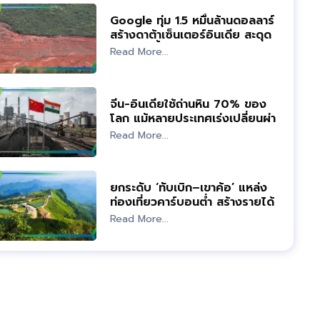
Google ทุ่ม 1.5 หมื่นล้านดอลลาร์
สร้างดาต้าเซ็นเตอร์อินเดีย สะดุด
ข้อกังวลน้ำ-สัตว์ป่า
Read More...
จีน-อินเดียใช้ถ่านหิน 70% ของ
โลก แม้หลายประเทศเร่งเปลี่ยนผ่าน
พลังงาน
Read More...
ยกระดับ ‘ทับเบิก–เขาค้อ’ แหล่ง
ท่องเที่ยวคาร์บอนต่ำ สร้างรายได้คู่
สิ่งแวดล้อม
Read More...