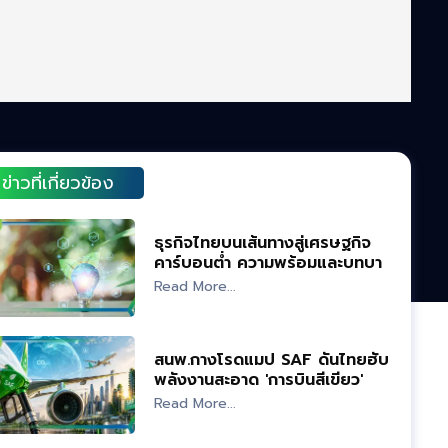
ข่าวที่เกี่ยวข้อง
ธุรกิจไทยบนเส้นทางสู่เศรษฐกิจ
คาร์บอนตํ่า ความพร้อมและบทบาท
ของ Transition Finance
Read More...
สนพ.กางโรดแมป SAF ดันไทยฮับ
พลังงานสะอาด 'การบินสีเขียว'
Read More...