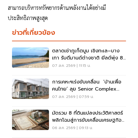
สามารถบริหารทรัพยากรด้านพลังงานได้อย่างมี
ประสิทธิภาพสูงสุด
ข่าวที่เกี่ยวข้อง
ตลาดเช่าภูเก็ตบูม เชิงทะเล–บาง
เทา รับดีมานด์ต่างชาติ ยีลด์พุ่ง 8-
12%
07 ส.ค. 2569 | 11:15 น.
การเคหะฯเร่งขับเคลื่อน ‘บ้านเพื่อ
คนไทย’ ลุย Senior Complex
ฟื้นฟูเมือง
07 ส.ค. 2569 | 07:59 น.
มัดรวม 8 ที่ดินแปลงประวัติศาสตร์
พลิกโฉมสู่การขับเคลื่อนเศรษฐกิจ
เมือง
06 ส.ค. 2569 | 09:13 น.