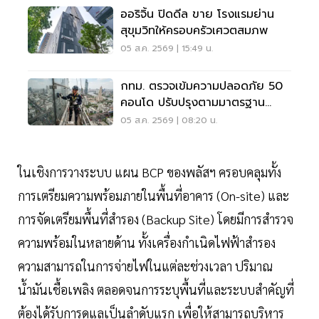
ออริจิ้น ปิดดีล ขาย โรงแรมย่าน
สุขุมวิทให้ครอบครัวเศวตสมภพ
05 ส.ค. 2569 | 15:49 น.
กทม. ตรวจเข้มความปลอดภัย 50
คอนโด ปรับปรุงตามมาตรฐาน
เคร่งครัด
05 ส.ค. 2569 | 08:20 น.
ในเชิงการวางระบบ แผน BCP ของพลัสฯ ครอบคลุมทั้ง
การเตรียมความพร้อมภายในพื้นที่อาคาร (On-site) และ
การจัดเตรียมพื้นที่สำรอง (Backup Site) โดยมีการสำรวจ
ความพร้อมในหลายด้าน ทั้งเครื่องกำเนิดไฟฟ้าสำรอง
ความสามารถในการจ่ายไฟในแต่ละช่วงเวลา ปริมาณ
น้ำมันเชื้อเพลิง ตลอดจนการระบุพื้นที่และระบบสำคัญที่
ต้องได้รับการดูแลเป็นลำดับแรก เพื่อให้สามารถบริหาร