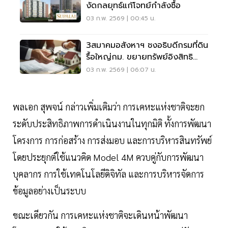
งัดกลยุทธ์แก้โจทย์กำลังซื้อ
03 ก.พ. 2569 | 00:45 น.
3สมาคมอสังหาฯ ชงอธิบดีกรมที่ดิน
รื้อใหญ่กม. ขยายทรัพย์อิงสิทธิ
เช่า60ปี-ลดขนาดบ้านจัดสรร
03 ก.พ. 2569 | 06:07 น.
พลเอก สุพจน์ กล่าวเพิ่มเติมว่า การเคหะแห่งชาติจะยก
ระดับประสิทธิภาพการดำเนินงานในทุกมิติ ทั้งการพัฒนา
โครงการ การก่อสร้าง การส่งมอบ และการบริหารสินทรัพย์
โดยประยุกต์ใช้แนวคิด Model 4M ควบคู่กับการพัฒนา
บุคลากร การใช้เทคโนโลยีดิจิทัล และการบริหารจัดการ
ข้อมูลอย่างเป็นระบบ
ขณะเดียวกัน การเคหะแห่งชาติจะเดินหน้าพัฒนา