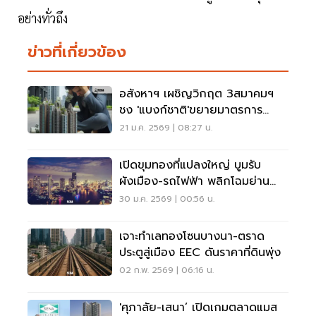
อย่างทั่วถึง
ข่าวที่เกี่ยวข้อง
อสังหาฯ เผชิญวิกฤต 3สมาคมฯ
ชง 'แบงก์ชาติ'ขยายมาตรการ
LTVออกไปอีก1ปี
21 ม.ค. 2569 | 08:27 น.
เปิดขุมทองที่แปลงใหญ่ บูมรับ
ผังเมือง-รถไฟฟ้า พลิกโฉมย่าน
ธุรกิจใหม่
30 ม.ค. 2569 | 00:56 น.
เจาะทำเลทองโซนบางนา-ตราด
ประตูสู่เมือง EEC ดันราคาที่ดินพุ่ง
02 ก.พ. 2569 | 06:16 น.
'ศุภาลัย-เสนา’ เปิดเกมตลาดแมส