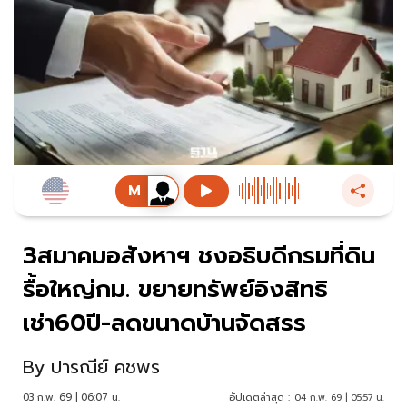
3สมาคมอสังหาฯ ชงอธิบดีกรมที่ดิน
รื้อใหญ่กม. ขยายทรัพย์อิงสิทธิ
เช่า60ปี-ลดขนาดบ้านจัดสรร
By
ปารณีย์ คชพร
03 ก.พ. 69 | 06:07 น.
อัปเดตล่าสุด :
04 ก.พ. 69 | 05:57 น.