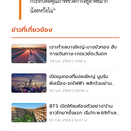
กระทบต่อคุณภาพชีวิตการอยู่อาศัยมาก
น้อยหรือไม่”
ข่าวที่เกี่ยวข้อง
เจาะทำเลบางใหญ่-บางบัวทอง ฮับ
การเดินทาง-เกตเวย์ตะวันตก
29 ม.ค. 2569 | 11:58 น.
เปิดขุมทองที่แปลงใหญ่ บูมรับ
ผังเมือง-รถไฟฟ้า พลิกโฉมย่าน
ธุรกิจใหม่
30 ม.ค. 2569 | 00:56 น.
BTS เปิดให้ชมห้องตัวอย่าง'บ้าน
ชาวไทย'ครั้งแรก เริ่ม1ก.พ.69ทำเล
ศรีนครินทร์
01 ก.พ. 2569 | 12:47 น.