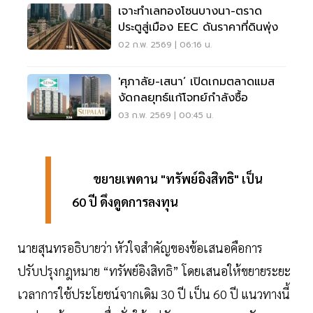
เจาะทำเลทองโซนบางนา-ตราด
ประตูสู่เมือง EEC ดันราคาที่ดินพุ่ง
02 ก.พ. 2569 | 06:16 น.
'ศุภาลัย-เสนา’ เปิดเกมตลาดแมส
งัดกลยุทธ์แก้โจทย์กำลังซื้อ
03 ก.พ. 2569 | 00:45 น.
ขยายเพดาน "ทรัพย์อิงสิทธิ" เป็น
60 ปี ดึงดูดการลงทุน
นายสุนทรอธิบายว่า หัวใจสำคัญของข้อเสนอคือการ
ปรับปรุงกฎหมาย “ทรัพย์อิงสิทธิ” โดยเสนอให้ขยายระยะ
เวลาการใช้ประโยชน์จากเดิม 30 ปี เป็น 60 ปี แนวทางนี้