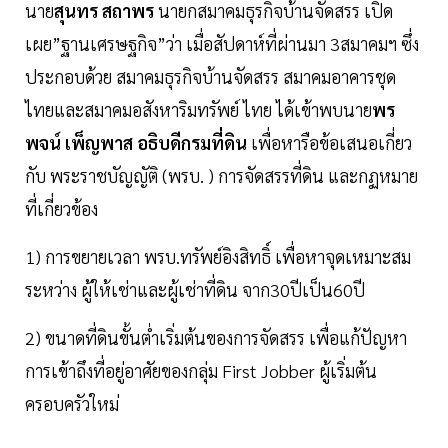
นาย
สุนทร สถาพร
นายกสมาคมธุรกิจบ้านจัดสรร เปิด
เผย”ฐานเศรษฐกิจ”ว่า เมื่อสัปดาห์ที่ผ่านมา 3สมาคมฯ ซึ่ง
ประกอบด้วย สมาคมธุรกิจบ้านจัดสรร สมาคมอาคารชุด
ไทยและสมาคมอสังหาริมทรัพย์ ไทย ได้เข้าพบนาย
พร
พจน์ เพ็ญพาส อธิบดีกรมที่ดิน
เพื่อหารือข้อเสนอเกี่ยว
กับ พระราชบัญญัติ (พรบ. ) การจัดสรรที่ดิน และกฏหมาย
ที่เกี่ยวข้อง
1) การขยายเวลา พรบ.ทรัพย์อิงสิทธิ์ เพื่อหาจุดเหมาะสม
ระหว่าง ผู้ให้เช่าและผู้เช่าที่ดิน จาก30ปีเป็น60ปี
2) ขนาดที่ดินขั้นต่ำเริ่มต้นของการจัดสรร เพื่อแก้ปัญหา
การเข้าถึงที่อยู่อาศัยของกลุ่ม First Jobber ผู้เริ่มต้น
ครอบครัวใหม่