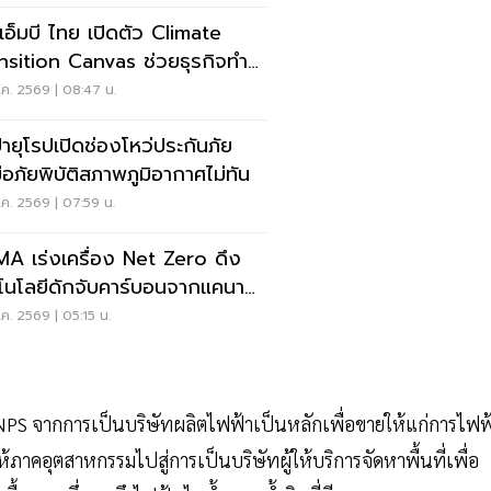
อเอ็มบี ไทย เปิดตัว Climate
nsition Canvas ช่วยธุรกิจทำ
เปลี่ยนผ่าน
ค. 2569 | 08:47 น.
่ายุโรปเปิดช่องโหว่ประกันภัย
มือภัยพิบัติสภาพภูมิอากาศไม่ทัน
ค. 2569 | 07:59 น.
A เร่งเครื่อง Net Zero ดึง
โนโลยีดักจับคาร์บอนจากแคนาดา
จริงในไทย
ค. 2569 | 05:15 น.
ง NPS จากการเป็นบริษัทผลิตไฟฟ้าเป็นหลักเพื่อขายให้แก่การไฟฟ
คอุตสาหกรรมไปสู่การเป็นบริษัทผู้ให้บริการจัดหาพื้นที่เพื่อ