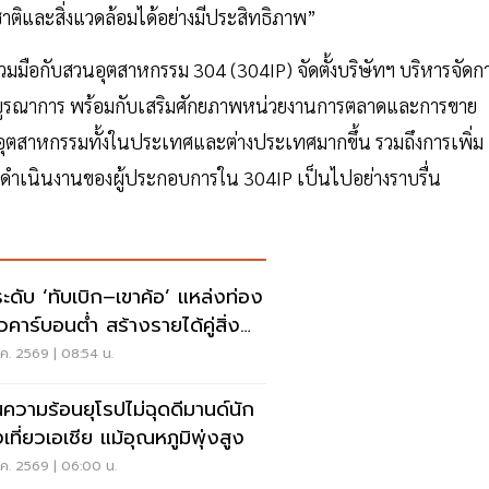
ติและสิ่งแวดล้อมได้อย่างมีประสิทธิภาพ”
่วมมือกับสวนอุตสาหกรรม 304 (304IP) จัดตั้งบริษัทฯ บริหารจัดก
งบูรณาการ พร้อมกับเสริมศักยภาพหน่วยงานการตลาดและการขาย
การอุตสาหกรรมทั้งในประเทศและต่างประเทศมากขึ้น รวมถึงการเพิ่ม
ละดำเนินงานของผู้ประกอบการใน 304IP เป็นไปอย่างราบรื่น
ะดับ ‘ทับเบิก–เขาค้อ’ แหล่งท่อง
ยวคาร์บอนต่ำ สร้างรายได้คู่สิ่ง
ล้อม
ค. 2569 | 08:54 น.
่นความร้อนยุโรปไม่ฉุดดีมานด์นัก
เที่ยวเอเชีย แม้อุณหภูมิพุ่งสูง
ค. 2569 | 06:00 น.