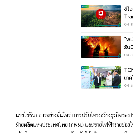
ซีไ
Tra
แผน
04 ส.
ไฟป
รับ
04 ส.
TCM
เทค
ใช้
04 ส.
นายโยธินกล่าวอย่างมั่นใจว่า การปรับโครงสร้างธุรกิจขอ
ฝ่ายผลิตแห่งประเทศไทย (กฟผ.) และขายไฟฟ้ารายย่อยให้ภา