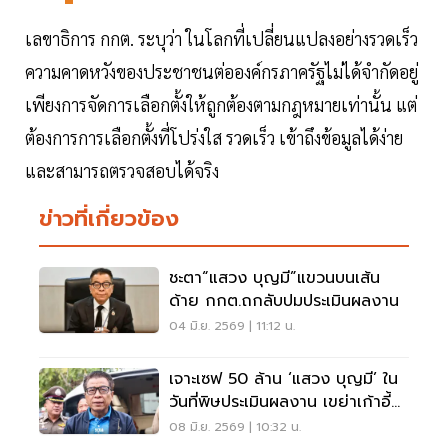
เลขาธิการ กกต. ระบุว่า ในโลกที่เปลี่ยนแปลงอย่างรวดเร็ว
ความคาดหวังของประชาชนต่อองค์กรภาครัฐไม่ได้จำกัดอยู่
เพียงการจัดการเลือกตั้งให้ถูกต้องตามกฎหมายเท่านั้น แต่
ต้องการการเลือกตั้งที่โปร่งใส รวดเร็ว เข้าถึงข้อมูลได้ง่าย
และสามารถตรวจสอบได้จริง
ข่าวที่เกี่ยวข้อง
ชะตา“แสวง บุญมี”แขวนบนเส้น
ด้าย กกต.ถกลับปมประเมินผลงาน
04 มิ.ย. 2569 | 11:12 น.
เจาะเซฟ 50 ล้าน ‘แสวง บุญมี’ ใน
วันที่พิษประเมินผลงาน เขย่าเก้าอี้
เลขาฯกกต.
08 มิ.ย. 2569 | 10:32 น.