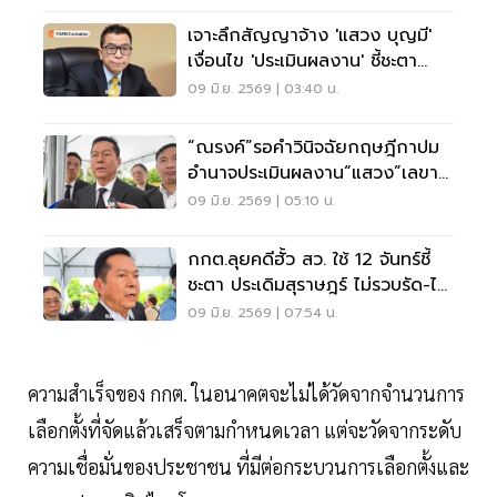
เจาะลึกสัญญาจ้าง 'แสวง บุญมี'
เงื่อนไข 'ประเมินผลงาน' ชี้ชะตา
เลขาฯ กกต.
09 มิ.ย. 2569 | 03:40 น.
“ณรงค์”รอคำวินิจฉัยกฤษฎีกาปม
อำนาจประเมินผลงาน“แสวง”เลขาฯ
กกต.
09 มิ.ย. 2569 | 05:10 น.
กกต.ลุยคดีฮั้ว สว. ใช้ 12 จันทร์ชี้
ชะตา ประเดิมสุราษฎร์ ไม่รวบรัด-ไม่
เป่าคดี
09 มิ.ย. 2569 | 07:54 น.
ความสำเร็จของ กกต. ในอนาคตจะไม่ได้วัดจากจำนวนการ
เลือกตั้งที่จัดแล้วเสร็จตามกำหนดเวลา แต่จะวัดจากระดับ
ความเชื่อมั่นของประชาชน ที่มีต่อกระบวนการเลือกตั้งและ