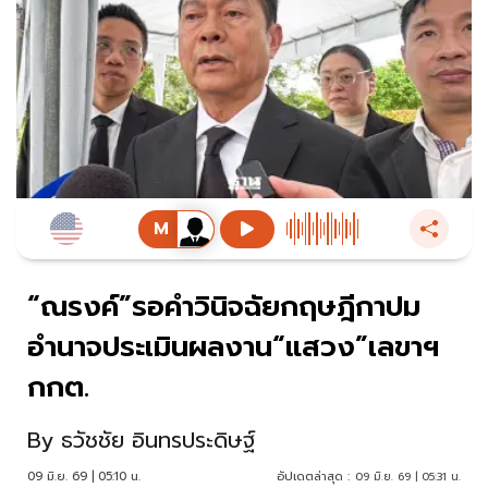
“ณรงค์”รอคำวินิจฉัยกฤษฎีกาปม
อำนาจประเมินผลงาน“แสวง”เลขาฯ
กกต.
By
ธวัชชัย อินทรประดิษฐ์
09 มิ.ย. 69 | 05:10 น.
อัปเดตล่าสุด :
09 มิ.ย. 69 | 05:31 น.