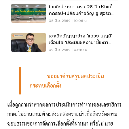
โฉมใหม่ กกต. ครบ 28 ปี ปรับแบ็
กดรอป-เปลี่ยนคำขวัญ ชู สุจริต
เป็นกลาง เที่ยงธรรม
08 มิ.ย. 2569 | 10:06 น.
เจาะลึกสัญญาจ้าง 'แสวง บุญมี'
เงื่อนไข 'ประเมินผลงาน' ชี้ชะตา
เลขาฯ กกต.
09 มิ.ย. 2569 | 03:40 น.
ขออย่าด่วนสรุปผลประเมิน
กระทบเลือกตั้ง
เมื่อถูกถามว่าหากผลการประเมินการทำงานของเลขาธิการ
กกต. ไม่ผ่านเกณฑ์ จะส่งผลต่อความน่าเชื่อถือหรือความ
ชอบธรรมของการจัดการเลือกตั้งที่ผ่านมา หรือไม่ นาย