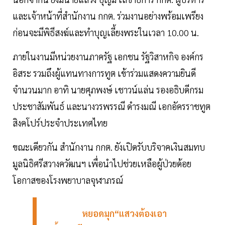
และเจ้าหน้าที่สำนักงาน กกต. ร่วมงานอย่างพร้อมเพรียง
ก่อนจะมีพิธีสงฆ์และทำบุญเลี้ยงพระในเวลา 10.00 น.
ภายในงานมีหน่วยงานภาครัฐ เอกชน รัฐวิสาหกิจ องค์กร
อิสระ รวมถึงผู้แทนทางการทูต เข้าร่วมแสดงความยินดี
จำนวนมาก อาทิ นายศุภพงษ์ เชาวน์แล่น รองอธิบดีกรม
ประชาสัมพันธ์ และนางวรพรรณี ดำรงมณี เอกอัครราชทูต
สิงคโปร์ประจำประเทศไทย
ขณะเดียวกัน สำนักงาน กกต. ยังเปิดรับบริจาคเงินสมทบ
มูลนิธิศรีสวางควัฒนฯ เพื่อนำไปช่วยเหลือผู้ป่วยด้อย
โอกาสของโรงพยาบาลจุฬาภรณ์
หยอดมุก“แสวงต้องเอา