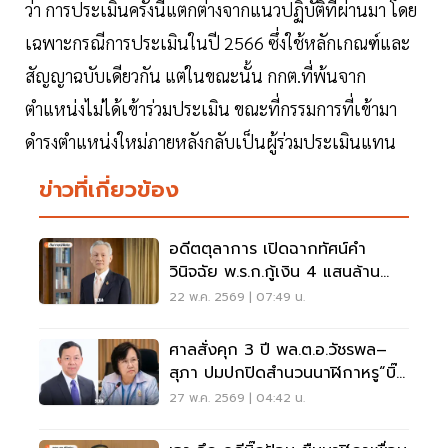
ว่า การประเมินครั้งนี้แตกต่างจากแนวปฏิบัติที่ผ่านมา โดย
เฉพาะกรณีการประเมินในปี 2566 ซึ่งใช้หลักเกณฑ์และ
สัญญาฉบับเดียวกัน แต่ในขณะนั้น กกต.ที่พ้นจาก
ตำแหน่งไม่ได้เข้าร่วมประเมิน ขณะที่กรรมการที่เข้ามา
ดำรงตำแหน่งใหม่ภายหลังกลับเป็นผู้ร่วมประเมินแทน
ข่าวที่เกี่ยวข้อง
อดีตตุลาการ เปิดฉากทัศน์คำ
วินิจฉัย พ.ร.ก.กู้เงิน 4 แสนล้าน
เชื่อไม่ขัดรธน.
22 พ.ค. 2569 | 07:49 น.
ศาลสั่งคุก 3 ปี พล.ต.อ.วัชรพล–
สุภา ปมปกปิดสำนวนนาฬิกาหรู“บิ๊ก
ป้อม”
27 พ.ค. 2569 | 04:42 น.