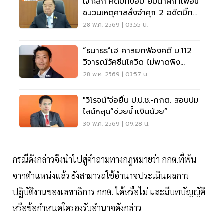
เจาะลึก คดีบิ๊กป้อม ยืมนาฬิกาเพื่อน
ชนวนเหตุศาลสั่งจำคุก 2 อดีตบิ๊ก
ป.ป.ช.
28 พ.ค. 2569 | 03:55 น.
“ธนาธร”เฮ ศาลยกฟ้องคดี ม.112
วิจารณ์วัคซีนโควิด ไม่พาดพิง
สถาบัน
28 พ.ค. 2569 | 03:57 น.
"วิโรจน์"จ่อยื่น ป.ป.ช.-กกต. สอบปม
ไลน์หลุด“ช่วยน้ำเงินด้วย”
30 พ.ค. 2569 | 09:28 น.
กรณีดังกล่าวจึงนำไปสู่คำถามทางกฎหมายว่า กกต.ที่พ้น
จากตำแหน่งแล้ว ยังสามารถใช้อำนาจประเมินผลการ
ปฏิบัติงานของเลขาธิการ กกต. ได้หรือไม่ และมีบทบัญญัติ
หรือข้อกำหนดใดรองรับอำนาจดังกล่าว