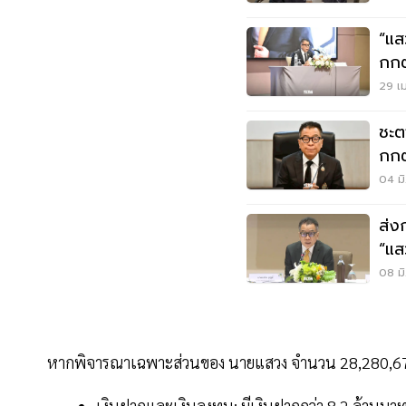
“แส
กกต
29 เม
ชะต
กกต
04 มิ
ส่ง
“แส
08 มิ
หากพิจารณาเฉพาะส่วนของ นายแสวง จำนวน 28,280,67
เงินฝากและเงินลงทุน: มีเงินฝากกว่า 8.2 ล้านบ