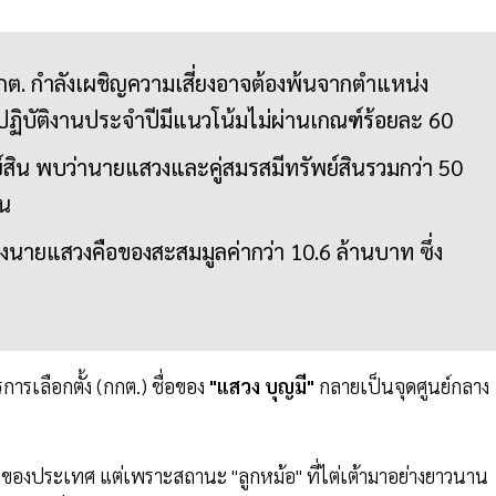
กต. กำลังเผชิญความเสี่ยงอาจต้องพ้นจากตำแหน่ง
ฏิบัติงานประจำปีมีแนวโน้มไม่ผ่านเกณฑ์ร้อยละ 60
สิน พบว่านายแสวงและคู่สมรสมีทรัพย์สินรวมกว่า 50
ิน
ของนายแสวงคือของสะสมมูลค่ากว่า 10.6 ล้านบาท ซึ่ง
รเลือกตั้ง (กกต.) ชื่อของ
"แสวง บุญมี"
กลายเป็นจุดศูนย์กลาง
ั้งของประเทศ แต่เพราะสถานะ "ลูกหม้อ" ที่ไต่เต้ามาอย่างยาวนาน