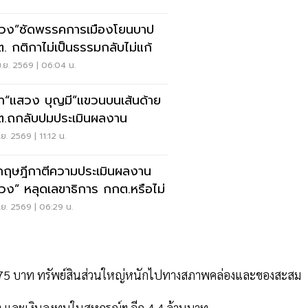
วง”ซัดพรรคการเมืองโยนบาป
. กติกาไม่เป็นธรรมกลับไม่แก้
.ย. 2569 | 06:04 น.
า“แสวง บุญมี”แขวนบนเส้นด้าย
.ถกลับปมประเมินผลงาน
.ย. 2569 | 11:12 น.
กฤษฎีกาตีความประเมินผลงาน
วง” หลุดเลขาธิการ กกต.หรือไม่
.ย. 2569 | 06:29 น.
5 บาท ทรัพย์สินส่วนใหญ่หนักไปทางสภาพคล่องและของสะสม
าท และเงินลงทุนในสหกรณ์ฯ อีก 4.4 ล้านบาท