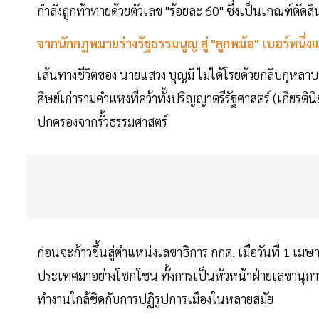
กำลังถูกท้าทายด้วยตัวเลข "ร้อยละ 60" ซึ่งเป็นเกณฑ์ตั
จากนักกฎหมายร่างรัฐธรรมนูญ สู่ "ลูกหม้อ" เบอร์หนึ่ง
เส้นทางชีวิตของ นายแสวง บุญมี ไม่ได้โรยด้วยกลีบกุหลา
ศิษย์เก่ารามคำแหงที่คว้าทั้งปริญญาตรีรัฐศาสตร์ (เกียร
ปกครองจากรั้วธรรมศาสตร์
ก่อนจะก้าวขึ้นสู่ตำแหน่งเลขาธิการ กกต. เมื่อวันที่ 
ประเทศมาอย่างโชกโชน ทั้งการเป็นหัวหน้าฝ่ายเลขานุกา
ทำงานใกล้ชิดกับการปฏิรูปการเมืองในหลายสมัย