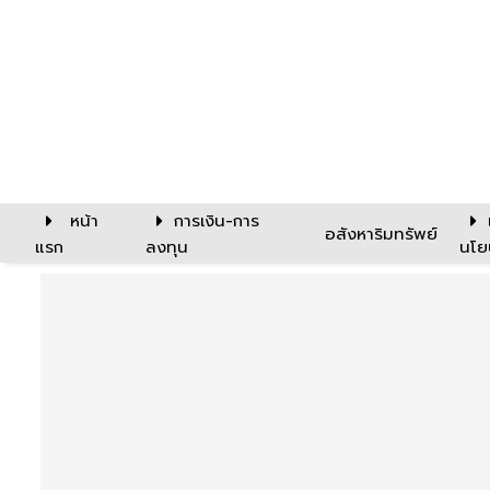
หน้า
การเงิน-การ
อสังหาริมทรัพย์
แรก
ลงทุน
นโย