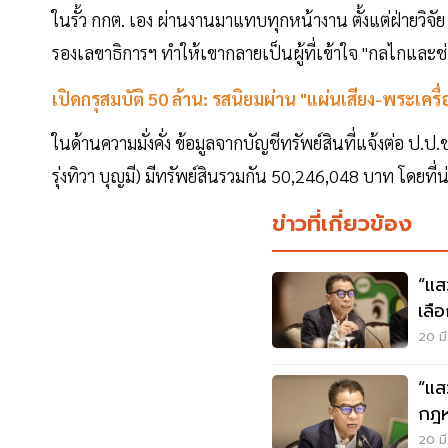
ในรั้ว กกต. เอง ผ่านงานมาแทบทุกหน้างาน ตั้งแต่ฝ่ายว
รองเลขาธิการฯ ทำให้เขากลายเป็นผู้ที่เข้าใจ "กลไกและช่องโ
เปิดกรุสมบัติ 50 ล้าน: รสนิยมผ่าน "แผ่นเสียง-พระเครื่
ในด้านความมั่งคั่ง ข้อมูลจากบัญชีทรัพย์สินที่แจ้งต่อ ป.
รุ่งทิวา บุญมี) มีทรัพย์สินรวมกัน 50,246,048 บาท โดยที่น
ข่าวที่เกี่ยวข้อง
“แส
เลื
ชัด
20 มี
“แส
กฎห
อิส
20 มี