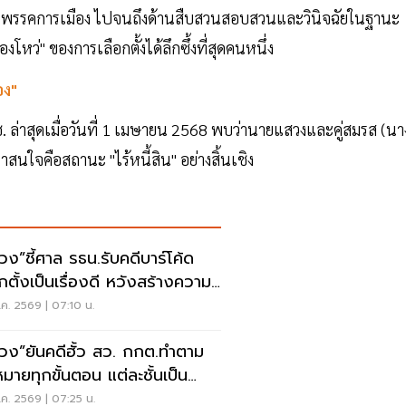
ิจัย พรรคการเมือง ไปจนถึงด้านสืบสวนสอบสวนและวินิจฉัยในฐานะ
หว่" ของการเลือกตั้งได้ลึกซึ้งที่สุดคนหนึ่ง
อง"
ป.ช. ล่าสุดเมื่อวันที่ 1 เมษายน 2568 พบว่านายแสวงและคู่สมรส (นา
่าสนใจคือสถานะ "ไร้หนี้สิน" อย่างสิ้นเชิง
วง”ชี้ศาล รธน.รับคดีบาร์โค้ด
อกตั้งเป็นเรื่องดี หวังสร้างความ
เจน
.ค. 2569 | 07:10 น.
วง”ยันคดีฮั้ว สว. กกต.ทำตาม
มายทุกขั้นตอน แต่ละชั้นเป็น
ระ
.ค. 2569 | 07:25 น.