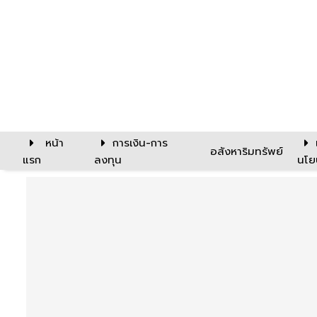
หน้า
การเงิน-การ
อสังหาริมทรัพย์
แรก
ลงทุน
นโย