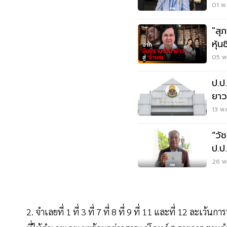
1.7 
01 พ.
"สุ
หุ้น
บาท
05 พ.
ป.ป
ยาว
13 พ.
“วั
ป.ป
26 พ.
2. จำเลยที่ 1 ที่ 3 ที่ 7 ที่ 8 ที่ 9 ที่ 11 และที่ 12 ล