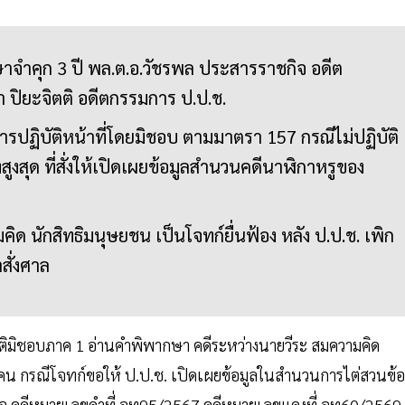
จำคุก 3 ปี พล.ต.อ.วัชรพล ประสารราชกิจ อดีต
 ปิยะจิตติ อดีตกรรมการ ป.ป.ช.
ารปฏิบัติหน้าที่โดยมิชอบ ตามมาตรา 157 กรณีไม่ปฏิบัติ
ุด ที่สั่งให้เปิดเผยข้อมูลสำนวนคดีนาฬิกาหรูของ
คิด นักสิทธิมนุษยชน เป็นโจทก์ยื่นฟ้อง หลัง ป.ป.ช. เพิก
สั่งศาล
มิชอบภาค 1 อ่านคำพิพากษา คดีระหว่างนายวีระ สมความคิด
 คน กรณีโจทก์ขอให้ ป.ป.ช. เปิดเผยข้อมูลในสำนวนการไต่สวนข้อ
เท็จ คดีหมายเลขดำที่ อท95/2567 คดีหมายเลขแดงที่ อท60/2569