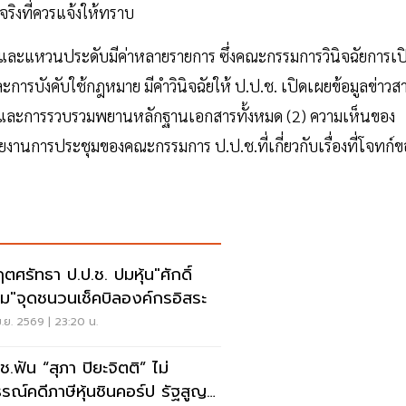
ริงที่ควรแจ้งให้ทราบ
กและแหวนประดับมีค่าหลายรายการ ซึ่งคณะกรรมการวินิจฉัยการเป
ารบังคับใช้กฎหมาย มีคำวินิจฉัยให้ ป.ป.ช. เปิดเผยข้อมูลข่าวส
ริงและการรวบรวมพยานหลักฐานเอกสารทั้งหมด (2) ความเห็นของ
ายงานการประชุมของคณะกรรมการ ป.ป.ช.ที่เกี่ยวกับเรื่องที่โจทก์ข
ฤตศรัทธา ป.ป.ช. ปมหุ้น"ศักดิ์
ม"จุดชนวนเช็คบิลองค์กรอิสระ
.ย. 2569 | 23:20 น.
ช.ฟัน “สุภา ปิยะจิตติ” ไม่
ธรณ์คดีภาษีหุ้นชินคอร์ป รัฐสูญ