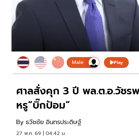
Play
ศาลสั่งคุก 3 ปี พล.ต.อ.วั
หรู“บิ๊กป้อม”
By
ธวัชชัย อินทรประดิษฐ์
27 พ.ค. 69 | 04:42 น.