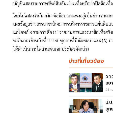
บัญชีแสดงรายการทรัพย์สินอันเป็นเท็จหรือปกปิดข้อเท็จจ
โดยไม่แสดงว่ามีนาฬิกาข้อมือราคาแพงอยู่เป็นจำนวนมา
เผยข้อมูลข่าวสารสาขาสังคม การบริหารราชการแผ่นดินและก
แก่โจทก์ 3 รายการ คือ (1) รายงานการแสวงหาข้อเท็จจ
พนักงานเจ้าหน้าที่ ป.ป.ช. ทุกคนที่รับผิดชอบ และ (3) ร
ให้ดำเนินการไต่สวนพลเอกประวิตรดังกล่าว
ข่าวที่เกี่ยวข้อง
วิก
สยา
28 เม
ป.ป.
อุท