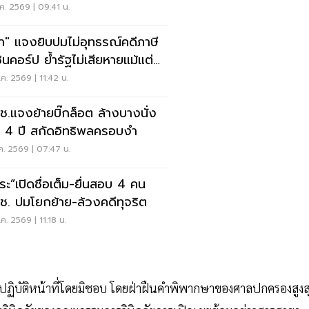
หมื่นล้าน
ค. 2569 | 09:41 น.
ภา" แจงยิบปมไม่อุทธรณ์คดีภาษี
ชินคอร์ป ย้ำรัฐไม่เสียหายแม้แต่
เดียว
ค. 2569 | 11:42 น.
.ช.แจงย้ายบิ๊กล็อต ล้างบางนั่ง
 4 ปี สกัดอิทธิพลครอบงำ
ค. 2569 | 07:47 น.
ชระ”เปิดชื่อเต็ม-ยื่นสอบ 4 คน
.ช. ปมโยกย้าย-ล้วงคดีทุจริต
ค. 2569 | 11:18 น.
ะเว้นการปฏิบัติหน้าที่โดยมิชอบ โดยฝ่าฝืนคำพิพากษาของศาลปกครองสูงส