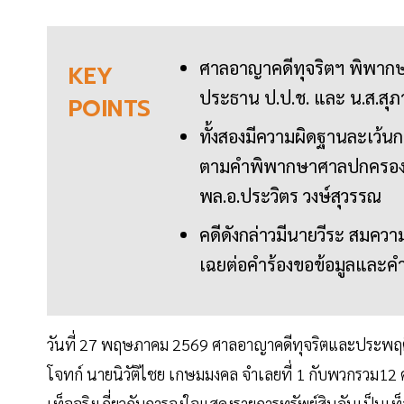
ศาลอาญาคดีทุจริตฯ พิพากษา
KEY
ประธาน ป.ป.ช. และ น.ส.สุภา
POINTS
ทั้งสองมีความผิดฐานละเว้นก
ตามคำพิพากษาศาลปกครองสูงส
พล.อ.ประวิตร วงษ์สุวรรณ
คดีดังกล่าวมีนายวีระ สมความ
เฉยต่อคำร้องขอข้อมูลและคำ
วันที่ 27 พฤษภาคม 2569 ศาลอาญาคดีทุจริตและประพฤติ
โจทก์ นายนิวัติไชย เกษมมงคล จำเลยที่ 1 กับพวกรวม12
เท็จจริงเกี่ยวกับการจงใจแสดงรายการทรัพย์สินอันเป็น