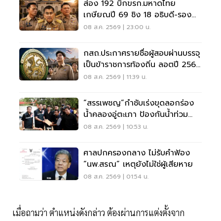
ส่อง 192 บิ๊กขรก.มหาดไทย
เกษียณปี 69 ชิง 18 อธิบดี-รอง
ปลัด-ผู้ว่าฯ
08 ส.ค. 2569 | 23:00 น.
กสถ.ประกาศรายชื่อผู้สอบผ่านบรรจุ
เป็นข้าราชการท้องถิ่น ลอตปี 2568
ใหม่
08 ส.ค. 2569 | 11:39 น.
“สรรเพชญ”กำชับเร่งขุดลอกร่อง
น้ำคลองอู่ตะเภา ป้องกันน้ำท่วม
สงขลา
08 ส.ค. 2569 | 10:53 น.
ศาลปกครองกลาง ไม่รับคำฟ้อง
“นพ.สรณ” เหตุยังไม่ใช่ผู้เสียหาย
08 ส.ค. 2569 | 01:54 น.
เมื่อถามว่า ตำแหน่งดังกล่าว ต้องผ่านการแต่งตั้งจาก