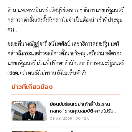
ด้าน นพ.พรหมินทร์ เลิศสุริย์เดช เลขาธิการนายกรัฐมนตรี
กล่าวว่า คำสั่งแต่งตั้งดังกล่าวไม่จำเป็นต้องนำเข้าที่ประชุม
ครม.
ขณะที่นางณัฐฏ์จารี อนันตศิลป์ เลขาธิการคณะรัฐมนตรี
กล่าวถึงกระแสข่าวจะมีการตั้งนายวิษณุ เครืองาม อดีตรอง
นายกรัฐมนตรี เป็นที่ปรึกษาสำนักเลขาธิการคณะรัฐมนตรี
(สลค.) ว่า ตนยังไม่ทราบ ยังไม่เห็นคำสั่ง
ข่าวที่เกี่ยวข้อง
ย้อนปมร้อนเขย่าเก้าอี้“ประธาน
กสทช.”ขาดคุณสมบัติ-ศาลไม่รับคำ
ฟ้อง
09 ส.ค. 2569 | 00:42 น.