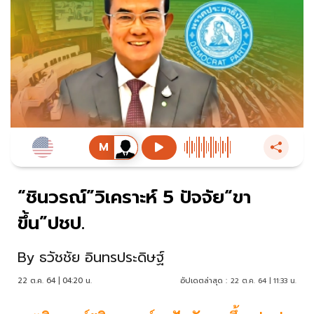
“ชินวรณ์”วิเคราะห์ 5 ปัจจัย“ขา
ขึ้น”ปชป.
By
ธวัชชัย อินทรประดิษฐ์
22 ต.ค. 64 | 04:20 น.
อัปเดตล่าสุด :
22 ต.ค. 64 | 11:33 น.