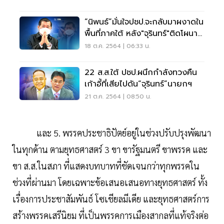
“นิพนธ์”มั่นใจปชป.จะกลับมาผงาดใน
พื้นที่ภาคใต้ หลัง"จุรินทร์"ติดโผนา
ยกฯ
18 ต.ค. 2564 | 06:33 น.
22 ส.ส.ใต้ ปชป.ผนึกกำลังทวงคืน
เก้าอี้ที่เสียไปดัน“จุรินทร์”นายกฯ
21 ต.ค. 2564 | 08:50 น.
และ 5. พรรคประชาธิปัตย์อยู่ในช่วงปรับปรุงพัฒนา
ในทุกด้าน ตามยุทธศาสตร์ 3 ขา ขารัฐมนตรี ขาพรรค และ
ขา ส.ส.ในสภา ที่แสดงบทบาทที่ชัดเจนกว่าทุกพรรคใน
ช่วงที่ผ่านมา โดยเฉพาะข้อเสนอเสนอทางยุทธศาสตร์ ทั้ง
เรื่องการประชาสัมพันธ์ โซเชียลมีเดีย และยุทธศาสตร์การ
สร้างพรรคเสรีนิยม ที่เป็นพรรคการเมืองสากลที่แท้จริงต่อ