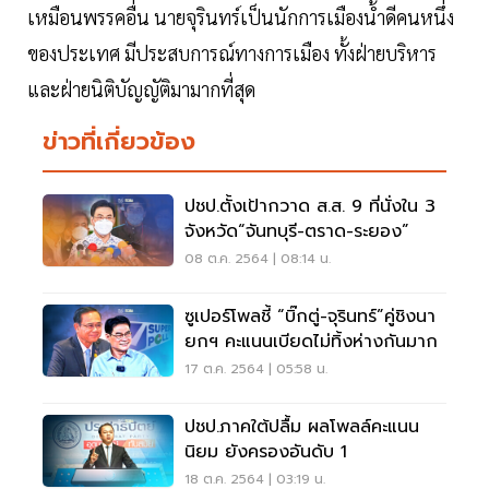
เหมือนพรรคอื่น นายจุรินทร์เป็นนักการเมืองน้ำดีคนหนึ่ง
ของประเทศ มีประสบการณ์ทางการเมือง ทั้งฝ่ายบริหาร
และฝ่ายนิติบัญญัติมามากที่สุด
ข่าวที่เกี่ยวข้อง
ปชป.ตั้งเป้ากวาด ส.ส. 9 ที่นั่งใน 3
จังหวัด“จันทบุรี-ตราด-ระยอง”
08 ต.ค. 2564 | 08:14 น.
ซูเปอร์โพลชี้ “บิ๊กตู่-จุรินทร์”คู่ชิงนา
ยกฯ คะแนนเบียดไม่ทิ้งห่างกันมาก
17 ต.ค. 2564 | 05:58 น.
ปชป.ภาคใต้ปลื้ม ผลโพลล์คะแนน
นิยม ยังครองอันดับ 1
18 ต.ค. 2564 | 03:19 น.